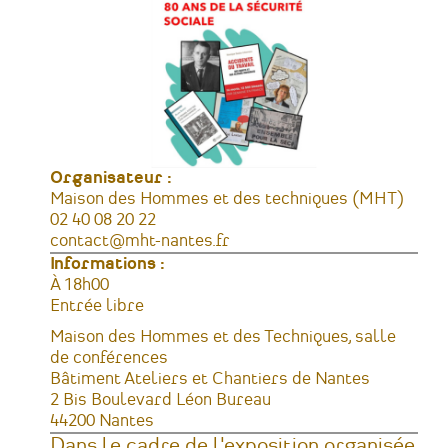
Organisateur :
Maison des Hommes et des techniques (MHT)
Téléphone
02 40 08 20 22
Courriel
contact@mht-nantes.fr
Informations :
Horaires
À 18h00
Tarifs
Entrée libre
Lieu
Maison des Hommes et des Techniques, salle
de conférences
Adresse
Bâtiment Ateliers et Chantiers de Nantes
2 Bis Boulevard Léon Bureau
44200
Nantes
France
Dans le cadre de l'exposition organisée