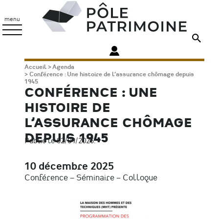
Aller
Pôle
au
Patrimoine
menu
contenu
principal
Fil
Accueil
Agenda
Conférence : Une histoire de l’assurance chômage depuis
d'Ariane
1945
CONFÉRENCE : UNE
HISTOIRE DE
L’ASSURANCE CHÔMAGE
DEPUIS 1945
Publié le 02/09/2025.
10 décembre 2025
Date
Conférence – Séminaire – Colloque
Type
d'évènement