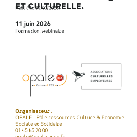
ET CULTURELLE.
Publié le 09/03/2026.
11 juin 2026
Date
Formation, webinaire
Type
d'évènement
Organisateur :
OPALE - Pôle ressources Culture & Economie
Sociale et Solidaire
Téléphone
01 45 65 20 00