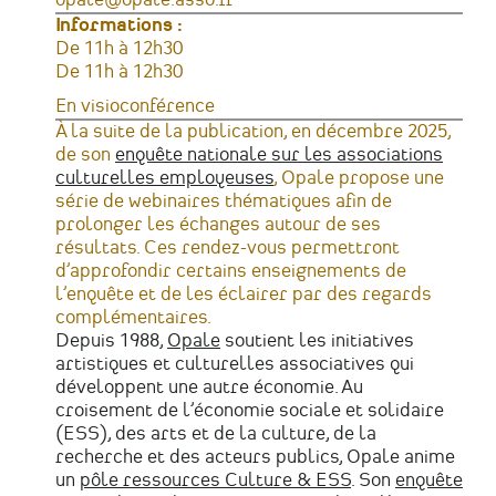
Courriel
opale@opale.asso.fr
Informations :
Horaires
De 11h à 12h30
Tarifs
De 11h à 12h30
Lieu
En visioconférence
À la suite de la publication, en décembre 2025,
de son
enquête nationale sur les associations
culturelles employeuses
, Opale propose une
série de webinaires thématiques afin de
prolonger les échanges autour de ses
résultats. Ces rendez-vous permettront
d’approfondir certains enseignements de
l’enquête et de les éclairer par des regards
complémentaires.
Depuis 1988,
Opale
soutient les initiatives
artistiques et culturelles associatives qui
développent une autre économie. Au
croisement de l’économie sociale et solidaire
(ESS), des arts et de la culture, de la
recherche et des acteurs publics, Opale anime
un
pôle ressources Culture & ESS
. Son
enquête