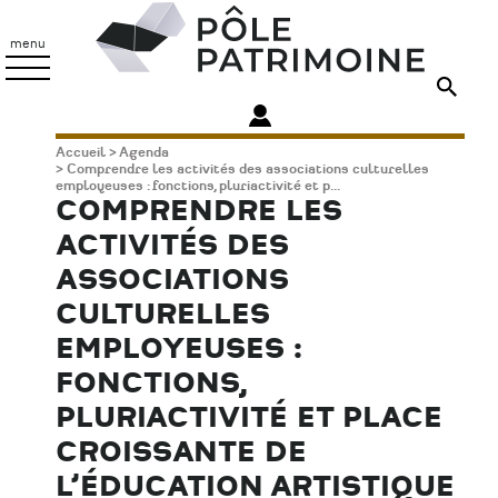
Aller
Pôle
au
Patrimoine
menu
contenu
principal
Fil
Accueil
Agenda
Comprendre les activités des associations culturelles
d'Ariane
employeuses : fonctions, pluriactivité et p...
COMPRENDRE LES
ACTIVITÉS DES
ASSOCIATIONS
CULTURELLES
EMPLOYEUSES :
FONCTIONS,
PLURIACTIVITÉ ET PLACE
CROISSANTE DE
L’ÉDUCATION ARTISTIQUE