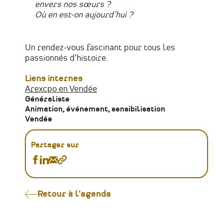
envers nos sœurs ?
Où en est-on aujourd’hui ?
Un rendez-vous fascinant pour tous les
passionnés d’histoire.
Liens internes
Arexcpo en Vendée
Généraliste
Animation, événement, sensibilisation
Vendée
Partager sur
Partager
Partager
Partager
Copier
[Conférence]
[Conférence]
[Conférence]
le
Histoire
Histoire
Histoire
lien
de
de
de
Retour à l'agenda
la
la
la
condition
condition
condition