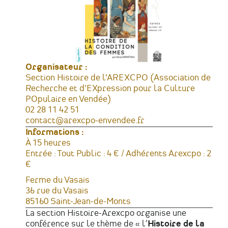
Organisateur :
Section Histoire de l'AREXCPO (Association de
Recherche et d'EXpression pour la Culture
POpulaire en Vendée)
Téléphone
02 28 11 42 51
Courriel
contact@arexcpo-envendee.fr
Informations :
Horaires
À 15 heures
Tarifs
Entrée : Tout Public : 4 € / Adhérents Arexcpo : 2
€
Lieu
Ferme du Vasais
Adresse
36 rue du Vasais
85160
Saint-Jean-de-Monts
France
La section Histoire-Arexcpo organise une
conférence sur le thème de « l’
Histoire de la