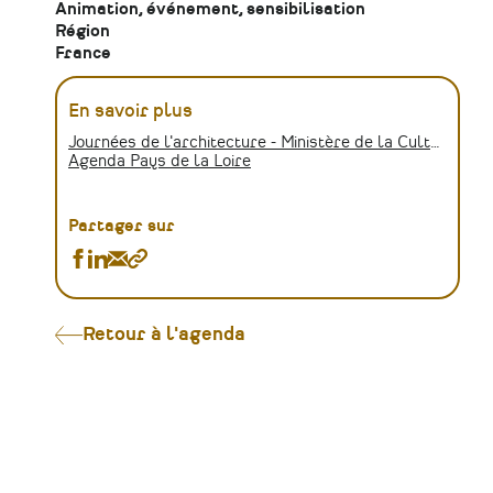
Animation, événement, sensibilisation
Région
France
En savoir plus
Journées de l'architecture - Ministère de la Culture
Agenda Pays de la Loire
Partager sur
Partager
Partager
Partager
Copier
10e
10e
10e
le
édition
édition
édition
lien
des
des
des
Retour à l'agenda
Journées
Journées
Journées
nationales
nationales
nationales
de
de
de
l’architecture
l’architecture
l’architecture
sur
sur
par
Facebook
Linkedin
Email