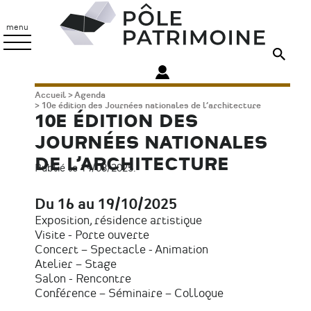
Aller
Pôle
au
Patrimoine
menu
contenu
principal
Fil
Accueil
Agenda
10e édition des Journées nationales de l’architecture
d'Ariane
10E ÉDITION DES
JOURNÉES NATIONALES
DE L’ARCHITECTURE
Publié le 19/08/2025.
Du 16 au 19/10/2025
Date
Exposition, résidence artistique
Type
Visite - Porte ouverte
d'évènement
Concert – Spectacle - Animation
Atelier – Stage
Salon - Rencontre
Conférence – Séminaire – Colloque