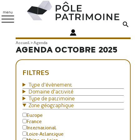
Aller
Pôle
au
Patrimoine
menu
contenu
principal
Fil
Accueil
Agenda
AGENDA OCTOBRE 2025
d'Ariane
FILTRES
Type d'évènement
Domaine d'activité
Type de patrimoine
Zone géographique
Europe
France
International
Loire-Atlantique