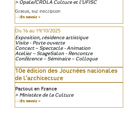
Opale/CRDLA Culture et l'UFISC
Organisateur
Tarifs
Gratuit, sur inscription
En savoir +
sur
Webinaire
:
Du 16 au 19/10/2025
Consolider
l’emploi
Exposition, résidence artistique
dans
Visite - Porte ouverte
la
Concert – Spectacle - Animation
culture
–
Atelier – Stage
Salon - Rencontre
aides
Conférence – Séminaire – Colloque
et
actualités
10e édition des Journées nationales
de l’architecture
Lieu
Partout en France
Ministère de la Culture
Organisateur
En savoir +
sur
10e
édition
des
Journées
nationales
de