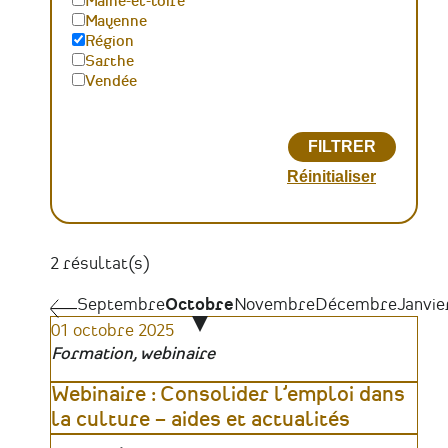
Maine-et-loire
Mayenne
Région
Sarthe
Vendée
2 résultat(s)
Pagination
Septembre
Septembre
Octobre
Novembre
Décembre
Janvie
01 octobre 2025
Formation, webinaire
Webinaire : Consolider l’emploi dans
la culture – aides et actualités