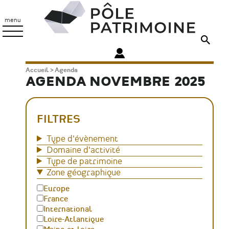
Aller
Pôle
au
Patrimoine
menu
contenu
principal
Fil
Accueil
Agenda
AGENDA NOVEMBRE 2025
d'Ariane
FILTRES
Type d'évènement
Domaine d'activité
Type de patrimoine
Zone géographique
Europe
France
International
Loire-Atlantique