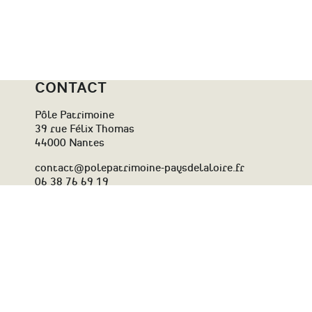
CONTACT
Pôle Patrimoine
39 rue Félix Thomas
44000 Nantes
contact@polepatrimoine-paysdelaloire.fr
06 38 76 69 19
Le Pôle Patrimoine reçoit le soutien de la Région Pays de la
Loire et de l’État-Drac des Pays de la Loire
Contact
Plan du site
Newsletter