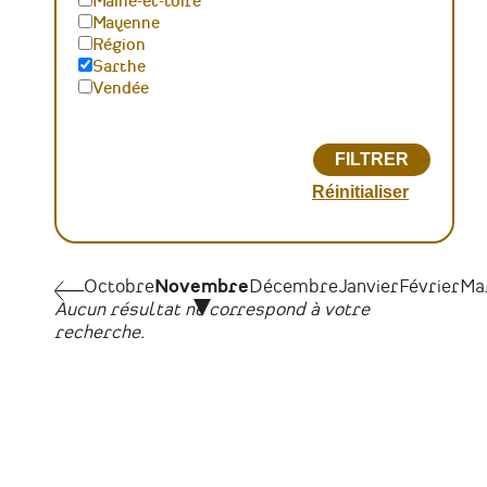
Maine-et-loire
Mayenne
Région
Sarthe
Vendée
Pagination
Octobre
Octobre
Novembre
Décembre
Janvier
Février
Ma
Aucun résultat ne correspond à votre
recherche.