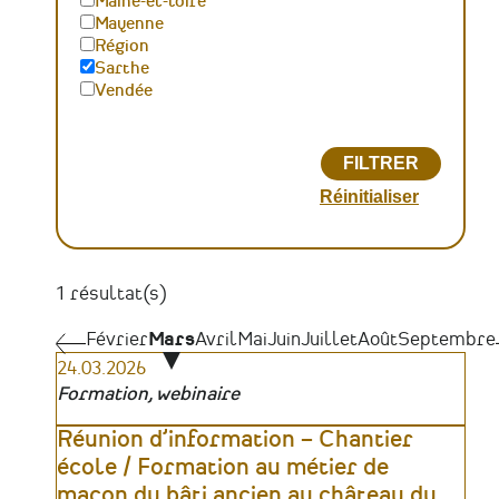
Maine-et-loire
Mayenne
Région
Sarthe
Vendée
1 résultat(s)
Pagination
Février
Février
Mars
Avril
Mai
Juin
Juillet
Août
Septembre
24.03.2026
Formation, webinaire
Réunion d’information – Chantier
école / Formation au métier de
maçon du bâti ancien au château du