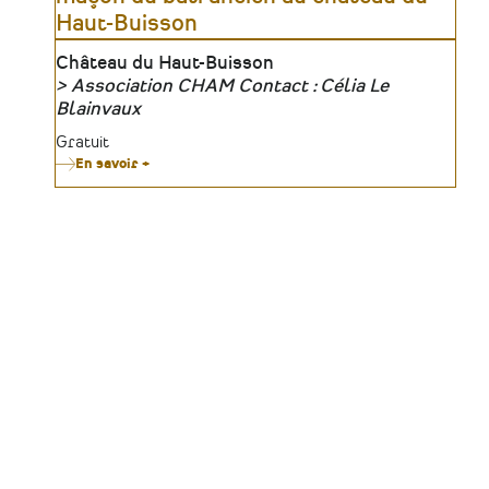
Haut-Buisson
Lieu
Château du Haut-Buisson
Association CHAM Contact : Célia Le
Organisateur
Blainvaux
Tarifs
Gratuit
En savoir +
sur
Réunion
d’information
–
Chantier
école
/
Formation
au
métier
de
maçon
du
bâti
ancien
au
château
du
Haut-
Buisson