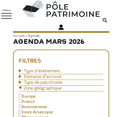
Aller
Pôle
au
Patrimoine
menu
contenu
principal
Fil
Accueil
Agenda
AGENDA MARS 2026
d'Ariane
FILTRES
Type d'évènement
Domaine d'activité
Type de patrimoine
Zone géographique
Europe
France
International
Loire-Atlantique