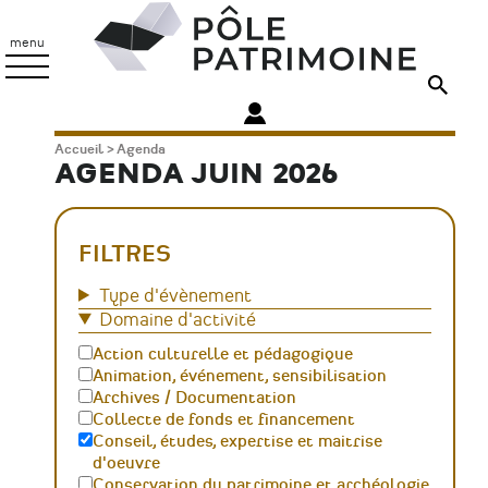
Aller
Pôle
au
Patrimoine
menu
contenu
principal
Fil
Accueil
Agenda
AGENDA JUIN 2026
d'Ariane
FILTRES
Type d'évènement
Domaine d'activité
Action culturelle et pédagogique
Animation, événement, sensibilisation
Archives / Documentation
Collecte de fonds et financement
Conseil, études, expertise et maitrise
d'oeuvre
Conservation du patrimoine et archéologie