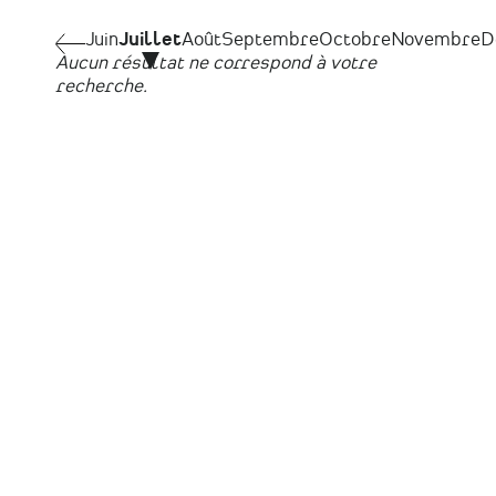
Pagination
Juin
Juin
Juillet
Août
Septembre
Octobre
Novembre
D
Aucun résultat ne correspond à votre
recherche.