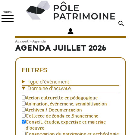
Aller
Pôle
au
Patrimoine
menu
contenu
principal
Fil
Accueil
Agenda
AGENDA JUILLET 2026
d'Ariane
FILTRES
Type d'évènement
Domaine d'activité
Action culturelle et pédagogique
Animation, événement, sensibilisation
Archives / Documentation
Collecte de fonds et financement
Conseil, études, expertise et maitrise
d'oeuvre
Conservation du patrimoine et archéologie