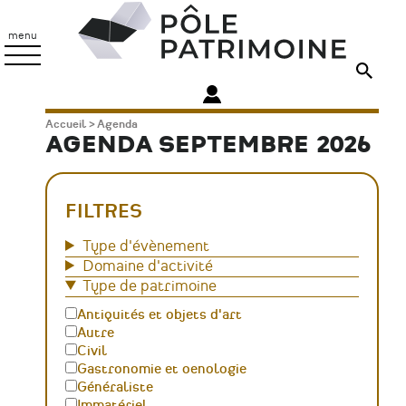
Aller
Pôle
au
Patrimoine
menu
contenu
principal
Fil
Accueil
Agenda
AGENDA SEPTEMBRE 2026
d'Ariane
FILTRES
Type d'évènement
Domaine d'activité
Type de patrimoine
Antiquités et objets d'art
Autre
Civil
Gastronomie et oenologie
Généraliste
Immatériel