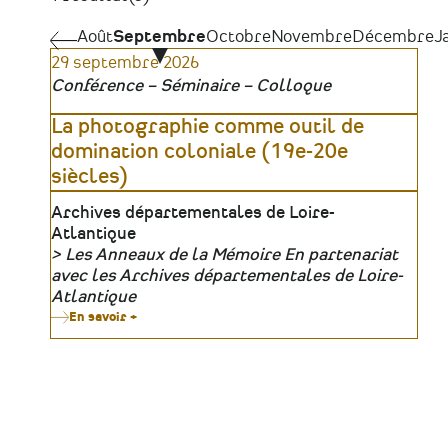
Pagination
Août
Août
Septembre
Octobre
Novembre
Décembre
J
29 septembre 2026
Conférence – Séminaire – Colloque
La photographie comme outil de
domination coloniale (19e-20e
siècles)
Lieu
Archives départementales de Loire-
Atlantique
Les Anneaux de la Mémoire En partenariat
Organisateur
avec les Archives départementales de Loire-
Atlantique
En savoir +
sur
La
photographie
comme
outil
de
domination
coloniale
(19e-