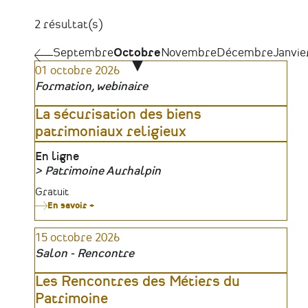
2 résultat(s)
Pagination
Septembre
Septembre
Octobre
Novembre
Décembre
Janvie
01 octobre 2026
Formation, webinaire
La sécurisation des biens
patrimoniaux religieux
Lieu
En ligne
Patrimoine Aurhalpin
Organisateur
Tarifs
Gratuit
En savoir +
sur
La
sécurisation
15 octobre 2026
des
biens
Salon - Rencontre
patrimoniaux
religieux
Les Rencontres des Métiers du
Patrimoine