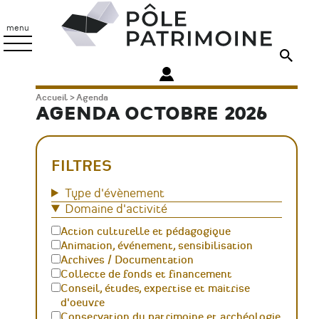
Aller
Pôle
au
Patrimoine
menu
contenu
principal
Fil
Accueil
Agenda
AGENDA OCTOBRE 2026
d'Ariane
FILTRES
Type d'évènement
Domaine d'activité
Action culturelle et pédagogique
Animation, événement, sensibilisation
Archives / Documentation
Collecte de fonds et financement
Conseil, études, expertise et maitrise
d'oeuvre
Conservation du patrimoine et archéologie