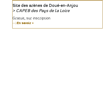
Lieu
Site des arènes de Doué-en-Anjou
CAPEB des Pays de la Loire
Organisateur
Tarifs
Gratuit, sur inscription
En savoir +
sur
Les
Rencontres
des
Métiers
du
Patrimoine