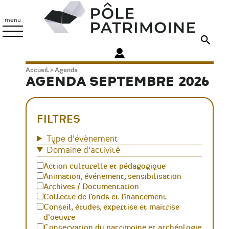
Aller
Pôle
au
Patrimoine
menu
contenu
principal
Fil
Accueil
Agenda
AGENDA SEPTEMBRE 2026
d'Ariane
FILTRES
Type d'évènement
Domaine d'activité
Action culturelle et pédagogique
Animation, événement, sensibilisation
Archives / Documentation
Collecte de fonds et financement
Conseil, études, expertise et maitrise
d'oeuvre
Conservation du patrimoine et archéologie