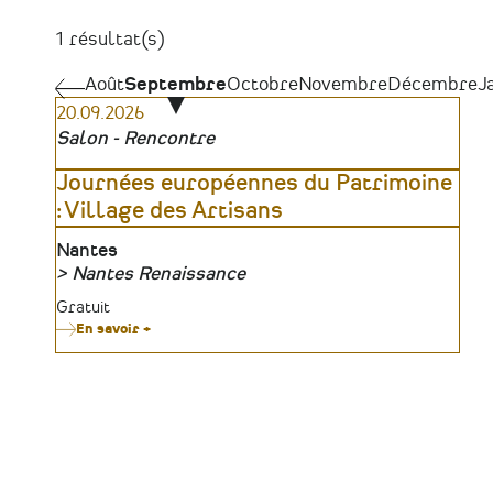
1 résultat(s)
Pagination
Août
Août
Septembre
Octobre
Novembre
Décembre
J
20.09.2026
Salon - Rencontre
Journées européennes du Patrimoine
: Village des Artisans
Lieu
Nantes
Nantes Renaissance
Organisateur
Tarifs
Gratuit
En savoir +
sur
Journées
européennes
du
Patrimoine
:
Village
des
Artisans