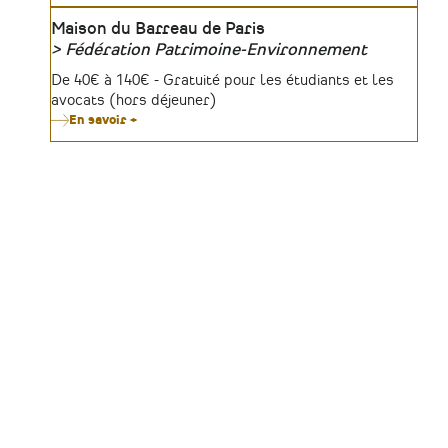
de
vie
Lieu
Maison du Barreau de Paris
en
Fédération Patrimoine-Environnement
formation
:
Organisateur
Tarifs
De 40€ à 140€ - Gratuité pour les étudiants et les
approches
biographiques
avocats (hors déjeuner)
En savoir +
sur
Journées
Juridiques
du
Patrimoine
2026