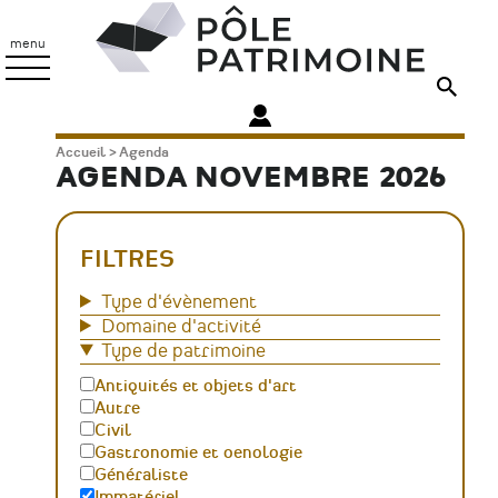
Aller
Pôle
au
Patrimoine
menu
contenu
principal
Fil
Accueil
Agenda
AGENDA NOVEMBRE 2026
d'Ariane
FILTRES
Type d'évènement
Domaine d'activité
Type de patrimoine
Antiquités et objets d'art
Autre
Civil
Gastronomie et oenologie
Généraliste
Immatériel