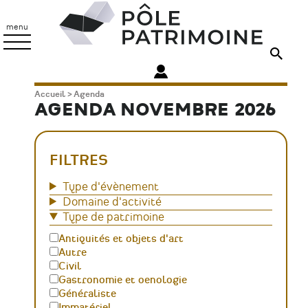
Aller
Pôle
au
Patrimoine
menu
contenu
principal
Fil
Accueil
Agenda
AGENDA NOVEMBRE 2026
d'Ariane
FILTRES
Type d'évènement
Domaine d'activité
Type de patrimoine
Antiquités et objets d'art
Autre
Civil
Gastronomie et oenologie
Généraliste
Immatériel