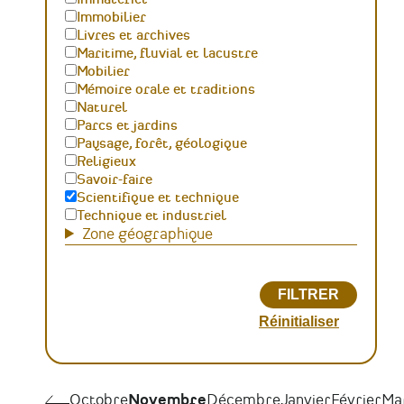
Immobilier
Livres et archives
Maritime, fluvial et lacustre
Mobilier
Mémoire orale et traditions
Naturel
Parcs et jardins
Paysage, forêt, géologique
Religieux
Savoir-faire
Scientifique et technique
Technique et industriel
Zone géographique
Pagination
Octobre
Octobre
Novembre
Décembre
Janvier
Février
Ma