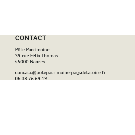
CONTACT
Pôle Patrimoine
39 rue Félix Thomas
44000 Nantes
contact@polepatrimoine-paysdelaloire.fr
06 38 76 69 19
Le Pôle Patrimoine reçoit le soutien de la Région Pays de la
Loire et de l’État-Drac des Pays de la Loire
Contact
Plan du site
Newsletter