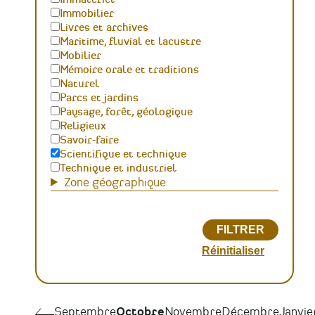
Immobilier
Livres et archives
Maritime, fluvial et lacustre
Mobilier
Mémoire orale et traditions
Naturel
Parcs et jardins
Paysage, forêt, géologique
Religieux
Savoir-faire
Scientifique et technique
Technique et industriel
Zone géographique
Pagination
Septembre
Septembre
Octobre
Novembre
Décembre
Janvie