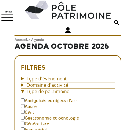
Aller
Pôle
au
Patrimoine
menu
contenu
principal
Fil
Accueil
Agenda
AGENDA OCTOBRE 2026
d'Ariane
FILTRES
Type d'évènement
Domaine d'activité
Type de patrimoine
Antiquités et objets d'art
Autre
Civil
Gastronomie et oenologie
Généraliste
Immatériel