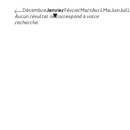
Pagination
Décembre
Décembre
Janvier
Février
Mars
Avril
Mai
Juin
Juil
Aucun résultat ne correspond à votre
recherche.