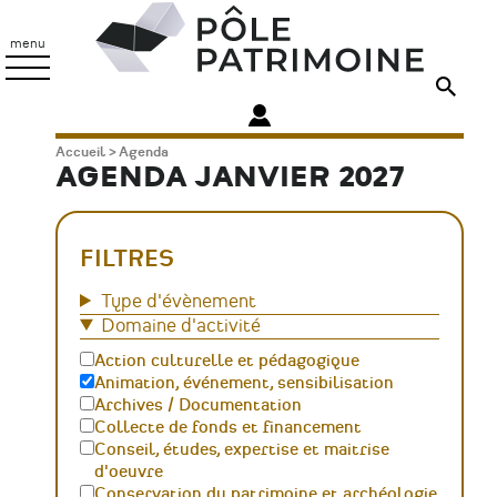
Aller
Pôle
au
Patrimoine
menu
contenu
principal
Fil
Accueil
Agenda
AGENDA JANVIER 2027
d'Ariane
FILTRES
Type d'évènement
Domaine d'activité
Action culturelle et pédagogique
Animation, événement, sensibilisation
Archives / Documentation
Collecte de fonds et financement
Conseil, études, expertise et maitrise
d'oeuvre
Conservation du patrimoine et archéologie