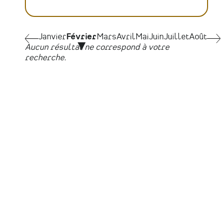
Pagination
Janvier
Janvier
Février
Mars
Avril
Mai
Juin
Juillet
Août
Mar
Aucun résultat ne correspond à votre
recherche.