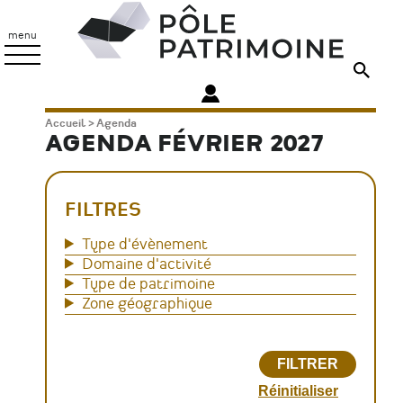
Aller
Pôle
au
Patrimoine
menu
contenu
principal
Fil
Accueil
Agenda
AGENDA FÉVRIER 2027
d'Ariane
FILTRES
Type d'évènement
Domaine d'activité
Type de patrimoine
Zone géographique