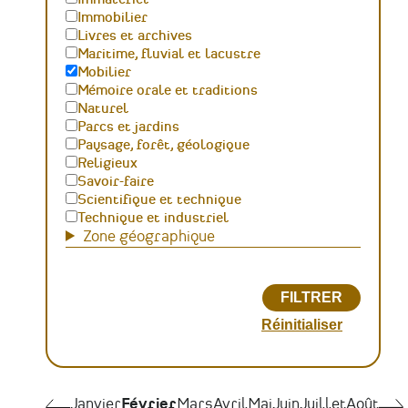
Immobilier
Livres et archives
Maritime, fluvial et lacustre
Mobilier
Mémoire orale et traditions
Naturel
Parcs et jardins
Paysage, forêt, géologique
Religieux
Savoir-faire
Scientifique et technique
Technique et industriel
Zone géographique
Pagination
Janvier
Janvier
Février
Mars
Avril
Mai
Juin
Juillet
Août
Mar