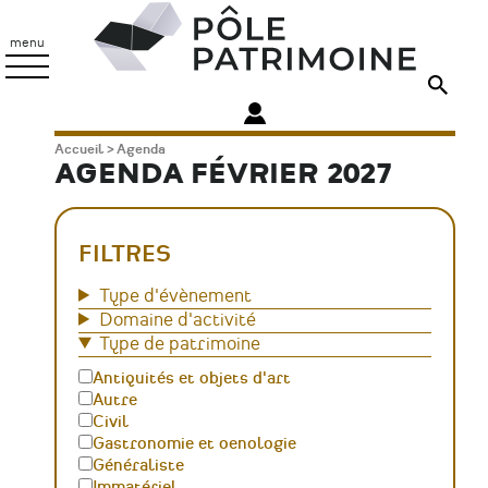
Aller
Pôle
au
Patrimoine
menu
contenu
principal
Fil
Accueil
Agenda
AGENDA FÉVRIER 2027
d'Ariane
FILTRES
Type d'évènement
Domaine d'activité
Type de patrimoine
Antiquités et objets d'art
Autre
Civil
Gastronomie et oenologie
Généraliste
Immatériel