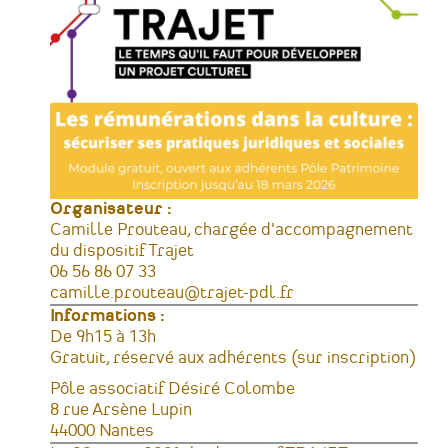
Organisateur :
Camille Prouteau, chargée d'accompagnement
du dispositif Trajet
Téléphone
06 56 86 07 33
Courriel
camille.prouteau@trajet-pdl.fr
Informations :
Horaires
De 9h15 à 13h
Tarifs
Gratuit, réservé aux adhérents (sur inscription)
Lieu
Pôle associatif Désiré Colombe
Adresse
8 rue Arsène Lupin
44000
Nantes