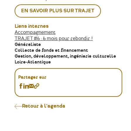
EN SAVOIR PLUS SUR TRAJET
Liens internes
Accompagnement
TRAJET #6 : 6 mois pour rebondir !
Généraliste
Collecte de fonds et financement
Gestion, développement, ingénierie culturelle
Loire-Atlantique
Partager sur
Partager
Partager
Partager
Copier
[Module]
[Module]
[Module]
le
Rémunérations
Rémunérations
Rémunérations
lien
dans
dans
dans
Retour à l'agenda
la
la
la
culture
culture
culture
:
:
:
sécuriser
sécuriser
sécuriser