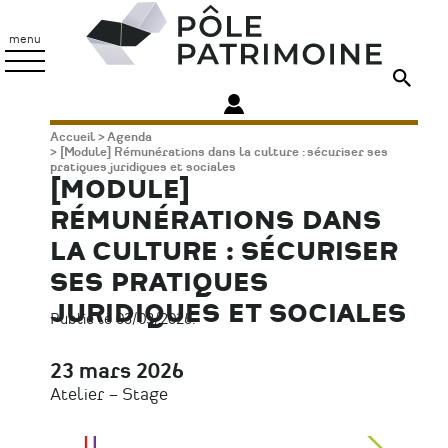
Aller
Pôle
au
Patrimoine
menu
contenu
principal
Fil
Accueil
Agenda
[Module] Rémunérations dans la culture : sécuriser ses
d'Ariane
pratiques juridiques et sociales
[MODULE]
RÉMUNÉRATIONS DANS
LA CULTURE : SÉCURISER
SES PRATIQUES
JURIDIQUES ET SOCIALES
Publié le 03/03/2026.
23 mars 2026
Date
Atelier – Stage
Type
d'évènement