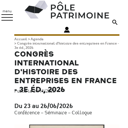
Aller
Pôle
au
Patrimoine
menu
contenu
principal
Fil
Accueil
Agenda
Congrès international d'histoire des entreprises en France -
d'Ariane
3e éd., 2026
CONGRÈS
INTERNATIONAL
D'HISTOIRE DES
ENTREPRISES EN FRANCE
- 3E ÉD., 2026
Publié le 24/11/2025.
Du 23 au 26/06/2026
Date
Conférence – Séminaire – Colloque
Type
d'évènement