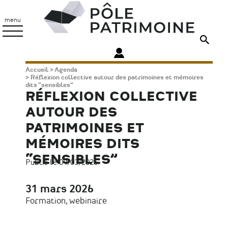
Aller
Pôle
au
Patrimoine
menu
contenu
principal
Fil
Accueil
Agenda
Réflexion collective autour des patrimoines et mémoires
d'Ariane
dits “sensibles”
RÉFLEXION COLLECTIVE
AUTOUR DES
PATRIMOINES ET
MÉMOIRES DITS
“SENSIBLES”
Publié le 09/03/2026.
31 mars 2026
Date
Formation, webinaire
Type
d'évènement