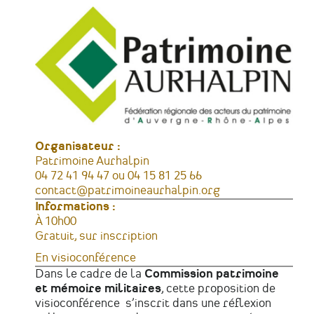
Organisateur :
Patrimoine Aurhalpin
Téléphone
04 72 41 94 47 ou 04 15 81 25 66
Courriel
contact@patrimoineaurhalpin.org
Informations :
Horaires
À 10h00
Tarifs
Gratuit, sur inscription
Lieu
En visioconférence
Dans le cadre de la
Commission patrimoine
et mémoire militaires
, cette proposition de
visioconférence s’inscrit dans une réflexion