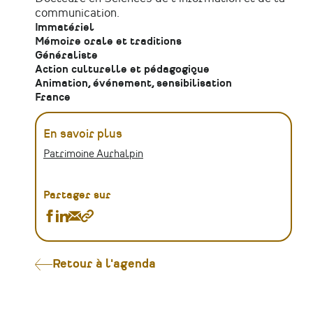
communication.
Immatériel
Mémoire orale et traditions
Généraliste
Action culturelle et pédagogique
Animation, événement, sensibilisation
France
En savoir plus
Patrimoine Aurhalpin
Partager sur
Partager
Partager
Partager
Copier
Réflexion
Réflexion
Réflexion
le
collective
collective
collective
lien
autour
autour
autour
Retour à l'agenda
des
des
des
patrimoines
patrimoines
patrimoines
et
et
et