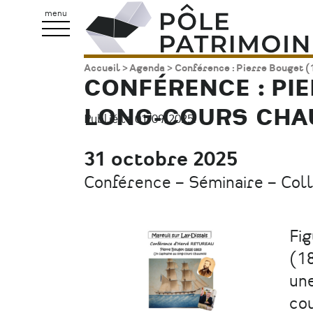
Aller
Pôle
menu
au
Patrimoine
contenu
Accueil
Agenda
Conférence : Pierre Bouget (
Fil
principal
CONFÉRENCE : PIE
d'Ariane
LONG-COURS CHA
Publié le 01/09/2025.
31 octobre 2025
Date
Conférence – Séminaire – Col
Type
d'évènement
Fig
(18
une
co