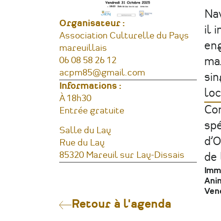
Nav
Organisateur :
il 
Association Culturelle du Pays
eng
mareuillais
mar
Téléphone
06 08 58 26 12
Courriel
acpm85@gmail.com
sin
Informations :
loc
Horaires
À 18h30
Co
Tarifs
Entrée gratuite
spé
Lieu
Salle du Lay
d’O
Adresse
Rue du Lay
85320
Mareuil sur Lay-Dissais
de 
France
Imm
Anim
Ven
Retour à l'agenda