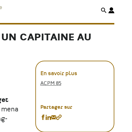
e
: UN CAPITAINE AU
En savoir plus
ACPM 85
get
Partager sur
, mena
Partager
Partager
Partager
Copier
ng-
Conférence
Conférence
Conférence
le