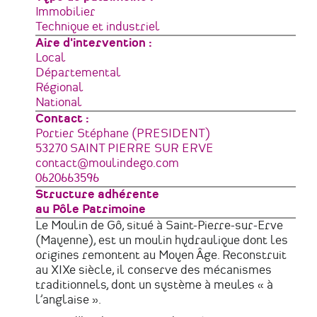
Immobilier
Technique et industriel
Aire d'intervention
Local
Départemental
Régional
National
Contact :
Portier Stéphane (PRESIDENT)
Adresse
53270
SAINT PIERRE SUR ERVE
France
Courriel
contact@moulindego.com
Téléphone
0620663596
Structure adhérente
au Pôle Patrimoine
Le Moulin de Gô, situé à Saint-Pierre-sur-Erve
(Mayenne), est un moulin hydraulique dont les
origines remontent au Moyen Âge. Reconstruit
au XIXe siècle, il conserve des mécanismes
traditionnels, dont un système à meules « à
l’anglaise ».