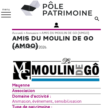
Aller
Pôle
au
Patrimoine
menu
contenu
principal
Fil
Accueil
Annuaire
AMIS DU MOULIN DE GO (AMGO)
AMIS DU MOULIN DE GO
d'Ariane
(AMGO)
Publié le 05/03/2026.
Zone
Mayenne
géographique
Type
Association
de
Domaine d'activité
structure
Animation, événement, sensibilisation
Type de patrimoine