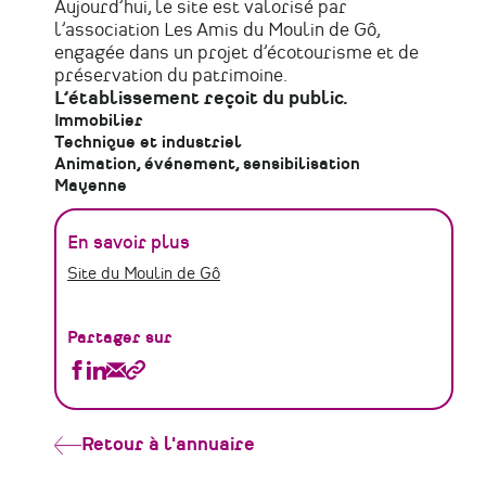
Aujourd’hui, le site est valorisé par
l’association Les Amis du Moulin de Gô,
engagée dans un projet d’écotourisme et de
préservation du patrimoine.
L’établissement reçoit du public.
Immobilier
Technique et industriel
Animation, événement, sensibilisation
Mayenne
En savoir plus
Site du Moulin de Gô
Partager sur
Partager
Partager
Partager
Copier
AMIS
AMIS
AMIS
le
DU
DU
DU
lien
MOULIN
MOULIN
MOULIN
Retour à l'annuaire
DE
DE
DE
GO
GO
GO