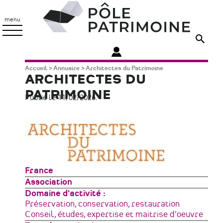
Aller
Pôle
au
Patrimoine
menu
contenu
principal
Fil
Accueil
Annuaire
Architectes du Patrimoine
ARCHITECTES DU
d'Ariane
PATRIMOINE
Publié le 11/02/2026.
Zone
France
géographique
Type
Association
de
Domaine d'activité
structure
Préservation, conservation, restauration
Conseil, études, expertise et maitrise d'oeuvre