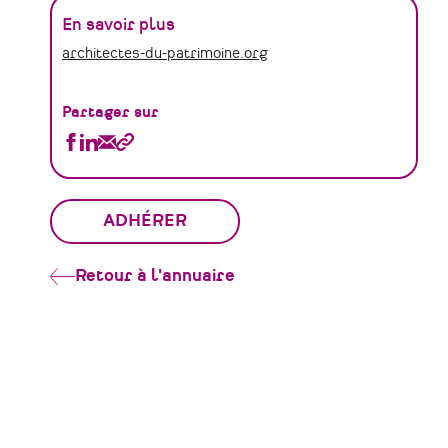
En savoir plus
architectes-du-patrimoine.org
Partager sur
Partager
Partager
Partager
Copier
Architectes
Architectes
Architectes
le
du
du
du
lien
Patrimoine
Patrimoine
Patrimoine
ADHÉRER
sur
sur
par
Facebook
Linkedin
Email
Retour à l'annuaire