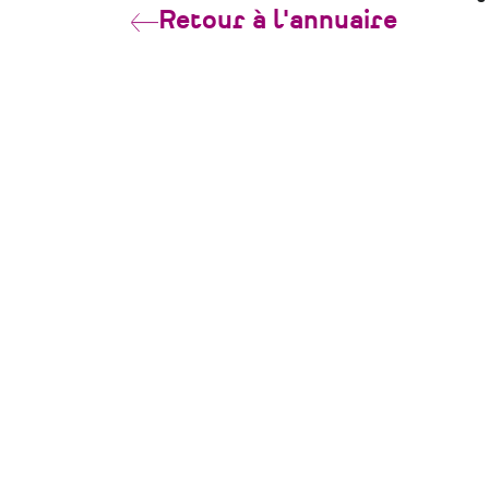
Retour à l'annuaire
CONTACT
Pôle Patrimoine
39 rue Félix Thomas
44000 Nantes
contact@polepatrimoine-paysdelaloire.f