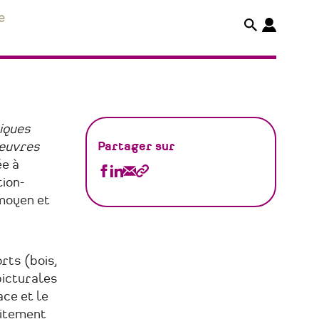
e
iques
 œuvres
Partager sur
ée à
Partager
Partager
Partager
Copier
ion-
Atelier
Atelier
Atelier
le
moyen et
Claire
Claire
Claire
lien
Le
Le
Le
rts (bois,
Goff
Goff
Goff
picturales
sur
sur
par
ce et le
Facebook
Linkedin
Email
aitement