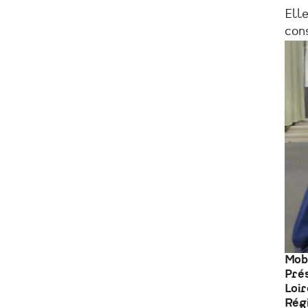
Ell
con
Mobi
Prés
Loir
Rég