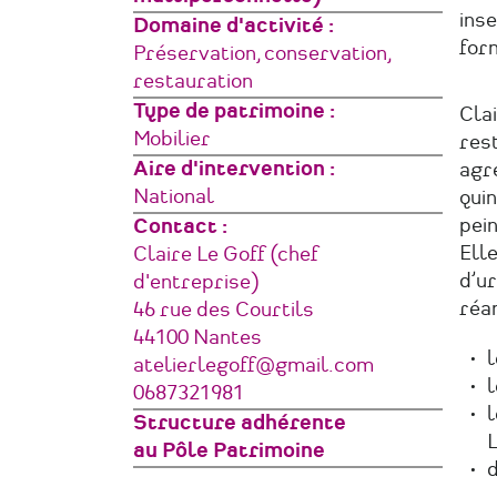
inse
structure
Domaine d'activité
for
Préservation, conservation,
restauration
Type de patrimoine
Cla
Mobilier
res
Aire d'intervention
agré
National
quin
pein
Contact :
Ell
Claire Le Goff (chef
d’u
d'entreprise)
réa
Adresse
46 rue des Courtils
44100
Nantes
l
France
Courriel
atelierlegoff@gmail.com
l
Téléphone
0687321981
l
Structure adhérente
L
au Pôle Patrimoine
d