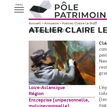
Aller
Pôle
menu
au
Patrimoine
contenu
Accueil
Annuaire
Atelier Claire Le Goff
Fil
principal
ATELIER CLAIRE L
Publié le 15/02/2021.
d'Ariane
Cla
cons
pei
Nant
res
gra
L’éq
Zone
Loire-Atlantique
toil
géographique
Région
(tec
Type
Entreprise (unipersonnelle,
maté
de
multipersonnelle)