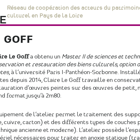
Réseau de coopération des acteurs du patrimoin
culturel en Pays de la Loire
E GOFF
ire Le Goff
a obtenu un
Master II de sciences et techn
ervation et restauration des biens culturels, option
ntes
, à l’université Paris I-Panthéon-Sorbonne. Install
es depuis 2014, Claire Le Goff travaille en conservat
tauration d’œuvres peintes sur des œuvres de petit, 
nd format jusqu’à 2m80.
uipement de l’atelier permet le traitement des suppo
e, cuivre, carton) et des différents types de couches 
hnique ancienne et moderne). L’atelier possède l’espa
riel nécessaires pour traiter en anoxie statique (tr