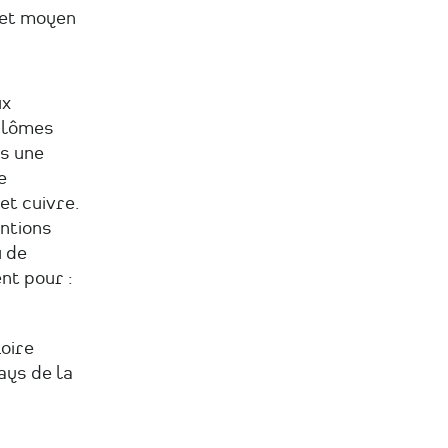
 et moyen
ux
plômes
is une
e
et cuivre.
ntions
 de
nt pour :
oire
ays de la