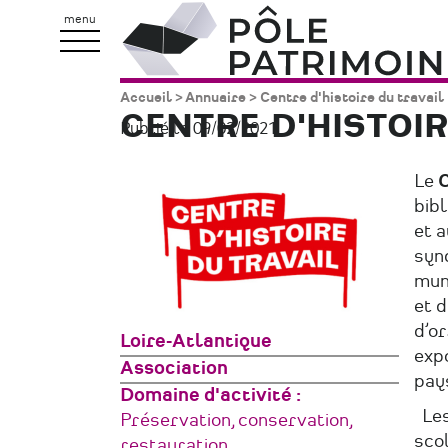
Aller
Pôle
menu
au
Patrimoine
contenu
Accueil
Annuaire
Centre d'histoire du travail
Fil
principal
CENTRE D'HISTOIR
Publié le 09/02/2021.
d'Ariane
Le
C
bibl
et a
synd
muni
et d
d’or
Zone
Loire-Atlantique
expo
géographique
Type
Association
pay
de
Domaine d'activité
Les 
structure
Préservation, conservation,
scol
restauration