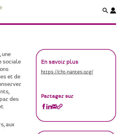
e
, une
e sociale
En savoir plus
ions
https://cht-nantes.org/
es et de
conserver
nts,
Partager sur
 par des
Partager
Partager
Partager
Copier
et
Centre
Centre
Centre
le
s, aux
d'histoire
d'histoire
d'histoire
lien