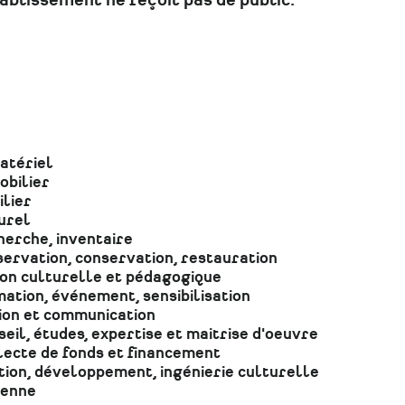
tablissement ne reçoit pas de public.
atériel
obilier
lier
urel
erche, inventaire
ervation, conservation, restauration
ion culturelle et pédagogique
ation, événement, sensibilisation
ion et communication
eil, études, expertise et maitrise d'oeuvre
lecte de fonds et financement
ion, développement, ingénierie culturelle
enne