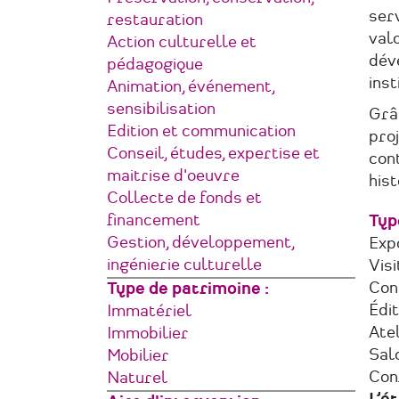
ser
restauration
valo
Action culturelle et
dév
pédagogique
inst
Animation, événement,
sensibilisation
Grâ
Edition et communication
proj
Conseil, études, expertise et
cont
maitrise d'oeuvre
hist
Collecte de fonds et
financement
Typ
Gestion, développement,
Expo
ingénierie culturelle
Visi
Con
Type de patrimoine
Édit
Immatériel
Atel
Immobilier
Sal
Mobilier
Con
Naturel