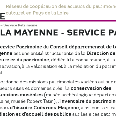
Réseau de coopération des acteurs du patrimoin
culturel en Pays de la Loire
- Service Patrimoine
LA MAYENNE - SERVICE P
ervice Patrimoine
du
Conseil départemental de l
yenne
est une entité structurante de la
Direction de
ture et du patrimoine
, dédiée à la connaissance, à la
ervation, à la valorisation et à la médiation du patri
l.
coordonne des missions patrimoniales variées autour 
ieurs sites et domaines clés : la
conservation des
lections muséales
(musée archéologique départem
ains, musée Robert Tatin), l’
inventaire du patrimoin
rt et d’histoire Coëvrons-Mayenne
, ainsi que la str
iation et d’accueil des publics
sur les sites patrim