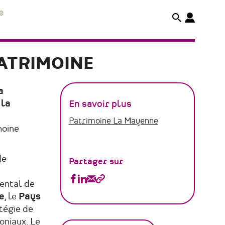
e
ATRIMOINE
a
 la
En savoir plus
Patrimoine La Mayenne
moine
de
Partager sur
Partager
Partager
Partager
Copier
ental de
Département
Département
Département
le
e
, le
Pays
atégie de
de
de
de
lien
oniaux. Le