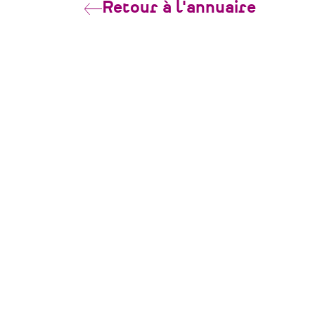
Retour à l'annuaire
CONTACT
Pôle Patrimoine
39 rue Félix Thomas
44000 Nantes
contact@polepatrimoine-paysdelaloire.f
06 38 76 69 19