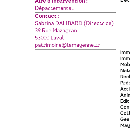
L’é
Aire d'intervention
Départemental
Contact :
Sabrina DALIBARD (Directrice)
Adresse
39 Rue Mazagran
53000
Laval
France
Courriel
patrimoine@lamayenne.fr
Imm
Imm
Mobi
Nat
Rech
Prés
Act
Anim
Edit
Cons
Col
Gest
May