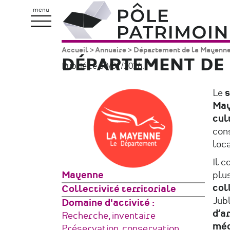
Aller
Pôle
menu
au
Patrimoine
contenu
Accueil
Annuaire
Département de la Mayenne 
Fil
principal
DÉPARTEMENT DE 
Publié le 30/01/2026.
d'Ariane
Le
s
Ma
cul
cons
loca
Il 
plus
Zone
Mayenne
col
géographique
Type
Collectivité territoriale
Jubl
de
Domaine d'activité
d’a
structure
Recherche, inventaire
méd
Préservation, conservation,