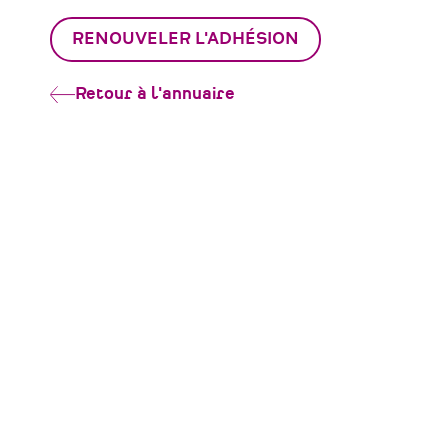
Patrimoine-
Patrimoine-
Patrimoine-
lien
Environnement
Environnement
Environnement
RENOUVELER L'ADHÉSION
sur
sur
par
Facebook
Linkedin
Email
Retour à l'annuaire