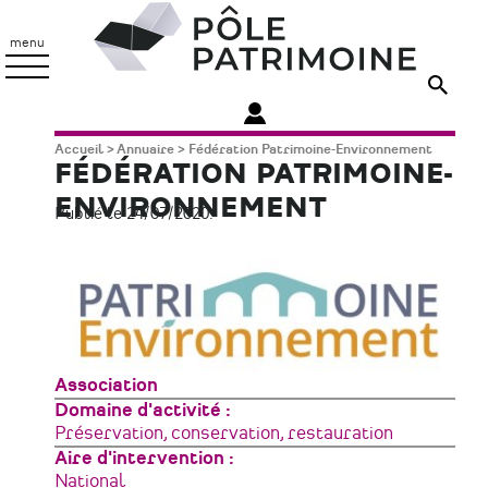
Aller
Pôle
au
Patrimoine
menu
contenu
principal
Fil
Accueil
Annuaire
Fédération Patrimoine-Environnement
FÉDÉRATION PATRIMOINE-
d'Ariane
ENVIRONNEMENT
Publié le 24/07/2020.
Type
Association
de
Domaine d'activité
structure
Préservation, conservation, restauration
Aire d'intervention
National