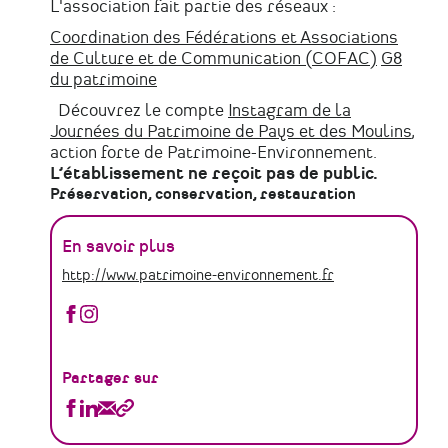
L'association fait partie des réseaux :
Coordination des Fédérations et Associations
de Culture et de Communication (COFAC)
G8
du patrimoine
Découvrez le compte
Instagram de la
Journées du Patrimoine de Pays et des Moulins
,
action forte de Patrimoine-Environnement.
L’établissement ne reçoit pas de public.
Préservation, conservation, restauration
En savoir plus
http://www.patrimoine-environnement.fr
Fédération
Fédération
Patrimoine-
Patrimoine-
Environnement
Environnement
sur
sur
Partager sur
Facebook
Instagram
Partager
Partager
Partager
Copier
Fédération
Fédération
Fédération
le