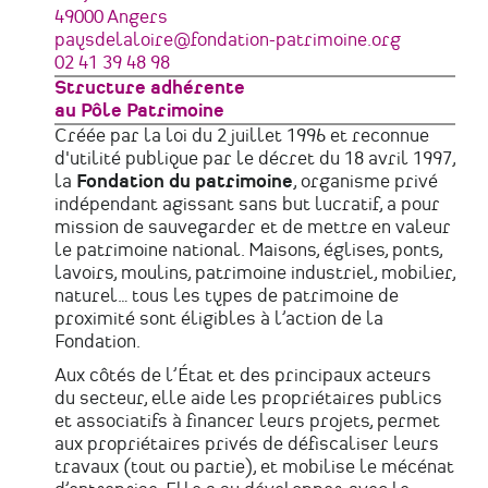
49000
Angers
France
Courriel
paysdelaloire@fondation-patrimoine.org
Téléphone
02 41 39 48 98
Structure adhérente
au Pôle Patrimoine
Créée par la loi du 2 juillet 1996 et reconnue
d'utilité publique par le décret du 18 avril 1997,
la
Fondation du patrimoine
, organisme privé
indépendant agissant sans but lucratif, a pour
mission de sauvegarder et de mettre en valeur
le patrimoine national. Maisons, églises, ponts,
lavoirs, moulins, patrimoine industriel, mobilier,
naturel… tous les types de patrimoine de
proximité sont éligibles à l’action de la
Fondation.
Aux côtés de l’État et des principaux acteurs
du secteur, elle aide les propriétaires publics
et associatifs à financer leurs projets, permet
aux propriétaires privés de défiscaliser leurs
travaux (tout ou partie), et mobilise le mécénat