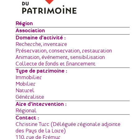
Zone
Région
géographique
Type
Association
de
Domaine d'activité
structure
Recherche, inventaire
Préservation, conservation, restauration
Animation, événement, sensibilisation
Collecte de fonds et financement
Type de patrimoine
Immobilier
Mobilier
Naturel
Généraliste
Aire d'intervention
Régional
Contact :
Christine Turc (Déléguée régionale adjointe
des Pays de la Loire)
Adresse
110, rue de Frémur