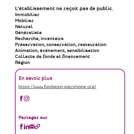
L’établissement ne reçoit pas de public.
Immobilier
Mobilier
Naturel
Généraliste
Recherche, inventaire
Préservation, conservation, restauration
Animation, événement, sensibilisation
Collecte de fonds et financement
Région
En savoir plus
https://www.fondation-patrimoine.org/
Fondation
Fondation
du
du
patrimoine
patrimoine
-
-
Partager sur
Délégation
Délégation
Partager
Partager
Partager
Copier
des
des
Fondation
Fondation
Fondation
le