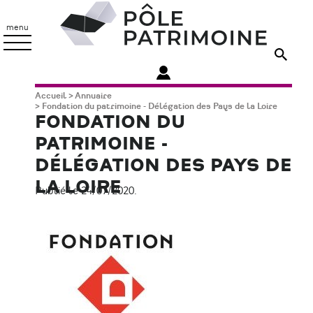
Aller
Pôle
au
Patrimoine
menu
contenu
principal
Fil
Accueil
Annuaire
Fondation du patrimoine - Délégation des Pays de la Loire
d'Ariane
FONDATION DU
PATRIMOINE -
DÉLÉGATION DES PAYS DE
LA LOIRE
Publié le 24/07/2020.