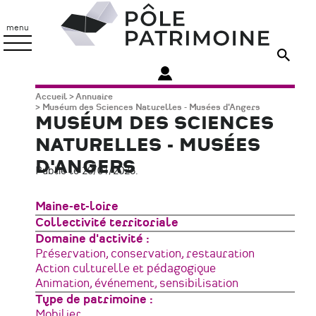
Aller
Pôle
au
Patrimoine
menu
contenu
principal
Fil
Accueil
Annuaire
Muséum des Sciences Naturelles - Musées d'Angers
d'Ariane
MUSÉUM DES SCIENCES
NATURELLES - MUSÉES
D'ANGERS
Publié le 20/01/2026.
Zone
Maine-et-loire
géographique
Type
Collectivité territoriale
de
Domaine d'activité
structure
Préservation, conservation, restauration
Action culturelle et pédagogique
Animation, événement, sensibilisation
Type de patrimoine
Mobilier