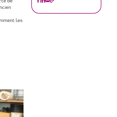
Partager
Partager
Partager
Copier
rte de
ancien
Nantes
Nantes
Nantes
le
Renaissance
Renaissance
Renaissance
lien
amment les
sur
sur
par
Facebook
Linkedin
Email