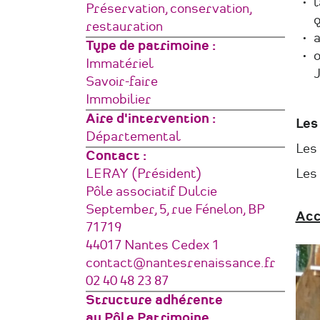
l
structure
Préservation, conservation,
q
restauration
a
Type de patrimoine
o
Immatériel
J
Savoir-faire
Immobilier
Aire d'intervention
Les
Départemental
Les
Contact :
LERAY (Président)
Les 
Adresse
Pôle associatif Dulcie
September, 5, rue Fénelon, BP
Acc
71719
44017
Nantes Cedex 1
France
Courriel
contact@nantesrenaissance.fr
Téléphone
02 40 48 23 87
Structure adhérente
au Pôle Patrimoine