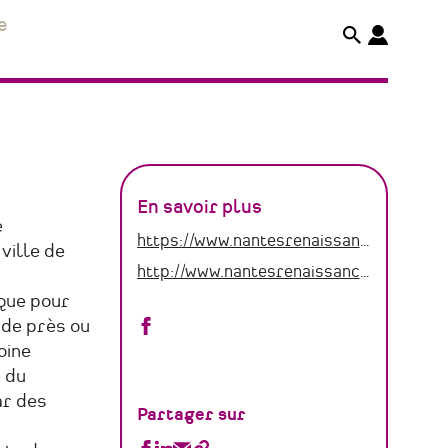
e
En savoir plus
e
https://www.nantesrenaissance.fr
ville de
http://www.nantesrenaissance.fr
 que pour
Nantes
 de près ou
oine
Renaissance
 du
sur
ar des
Partager sur
Facebook