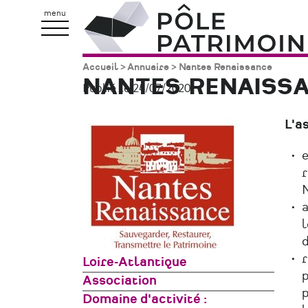
Aller
Pôle
menu
au
Patrimoine
contenu
Accueil
Annuaire
Nantes Renaissance
Fil
principal
NANTES RENAISS
Publié le 24/07/2020.
d'Ariane
L'a
e
r
a
l
d
r
Zone
Loire-Atlantique
p
géographique
Type
Association
p
de
Domaine d'activité