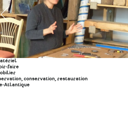
atériel
ir-faire
obilier
ervation, conservation, restauration
e-Atlantique