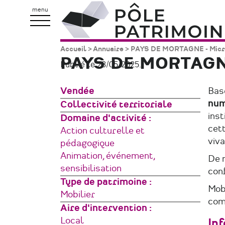
Aller
Pôle
menu
au
Patrimoine
contenu
Accueil
Annuaire
PAYS DE MORTAGNE - Micro
Fil
principal
PAYS DE MORTAGN
Publié le 23/05/2025.
d'Ariane
Zone
Vendée
Bas
géographique
num
Type
Collectivité territoriale
ins
de
Domaine d'activité
cett
structure
Action culturelle et
viva
pédagogique
Animation, événement,
De n
sensibilisation
conf
Type de patrimoine
Mobi
Mobilier
com
Aire d'intervention
Local
In