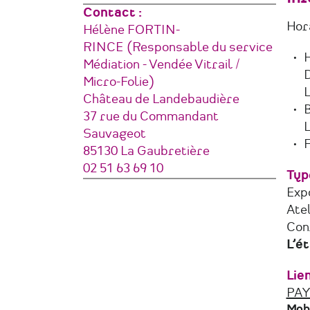
Contact :
Hora
Hélène FORTIN-
RINCE (Responsable du service
H
Médiation - Vendée Vitrail /
D
Micro-Folie)
L
Adresse
Château de Landebaudière
B
37 rue du Commandant
L
Sauvageot
F
85130
La Gaubretière
France
Téléphone
02 51 63 69 10
Typ
Expo
Atel
Con
L’é
Lie
PAY
Mobi