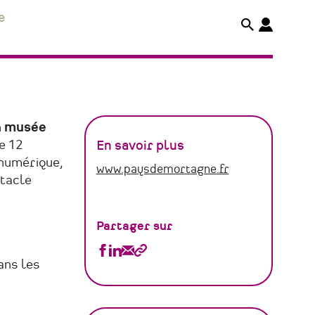
e
n
musée
e 12
En savoir plus
 numérique,
www.paysdemortagne.fr
ctacle
Partager sur
Partager
Partager
Partager
Copier
ans les
PAYS
PAYS
PAYS
le
DE
DE
DE
lien