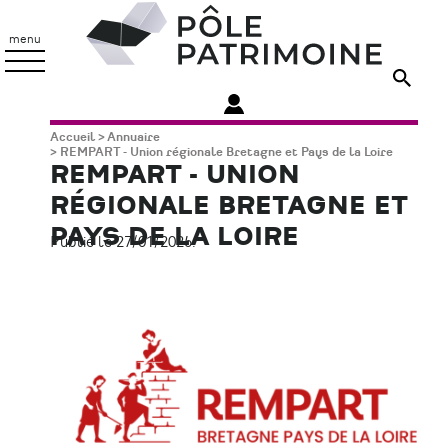
Aller
Pôle
au
Patrimoine
menu
contenu
principal
Fil
Accueil
Annuaire
REMPART - Union régionale Bretagne et Pays de la Loire
d'Ariane
REMPART - UNION
RÉGIONALE BRETAGNE ET
PAYS DE LA LOIRE
Publié le 27/01/2026.