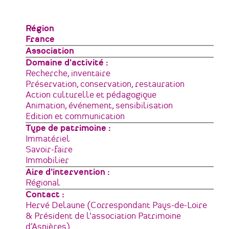
Zone
Région
géographique
France
Type
Association
de
Domaine d'activité
structure
Recherche, inventaire
Préservation, conservation, restauration
Action culturelle et pédagogique
Animation, événement, sensibilisation
Edition et communication
Type de patrimoine
Immatériel
Savoir-faire
Immobilier
Aire d'intervention
Régional
Contact :
Hervé Delaune (Correspondant Pays-de-Loire
& Président de l'association Patrimoine
d’Asnières)