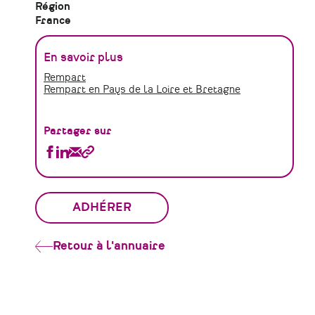
Région
France
En savoir plus
Rempart
Rempart en Pays de la Loire et Bretagne
Partager sur
Partager
Partager
Partager
Copier
REMPART
REMPART
REMPART
le
-
-
-
lien
Union
Union
Union
ADHÉRER
régionale
régionale
régionale
Bretagne
Bretagne
Bretagne
et
et
et
Retour à l'annuaire
Pays
Pays
Pays
de
de
de
la
la
la
Loire
Loire
Loire