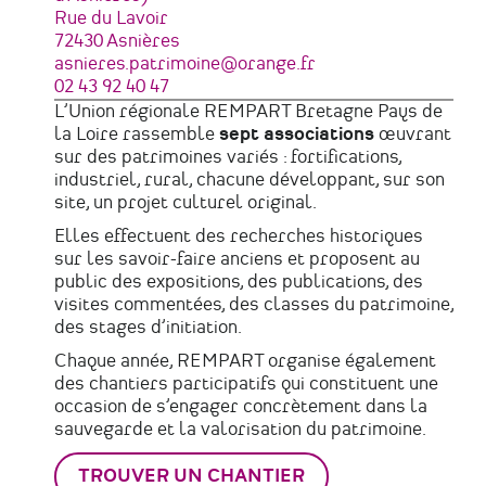
Adresse
Rue du Lavoir
72430
Asnières
France
Courriel
asnieres.patrimoine@orange.fr
Téléphone
02 43 92 40 47
L’Union régionale REMPART Bretagne Pays de
la Loire rassemble
sept associations
œuvrant
sur des patrimoines variés : fortifications,
industriel, rural, chacune développant, sur son
site, un projet culturel original.
Elles effectuent des recherches historiques
sur les savoir-faire anciens et proposent au
public des expositions, des publications, des
visites commentées, des classes du patrimoine,
des stages d’initiation.
Chaque année, REMPART organise également
des chantiers participatifs qui constituent une
occasion de s’engager concrètement dans la
sauvegarde et la valorisation du patrimoine.
TROUVER UN CHANTIER