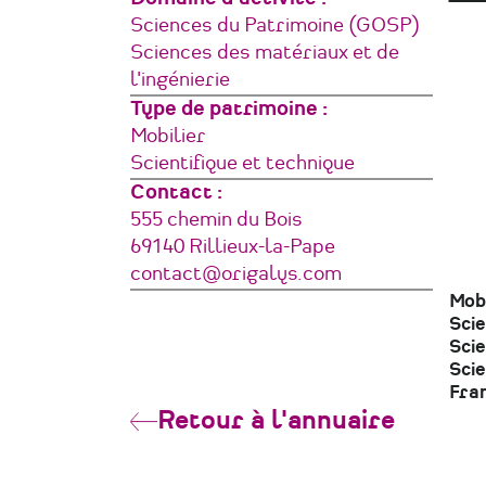
Sciences du Patrimoine (GOSP)
Sciences des matériaux et de
l'ingénierie
Type de patrimoine
Mobilier
Scientifique et technique
Contact :
Adresse
555 chemin du Bois
69140
Rillieux-la-Pape
France
Courriel
contact@origalys.com
Mobi
Scie
Sci
Scie
Fra
Retour à l'annuaire