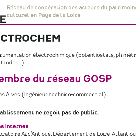
Réseau de coopération des acteurs du patrimoin
culturel en Pays de la Loire
LECTROCHEM
trumentation électrochimique (potentiostats, ph mètr
ctrodes..)
embre du réseau GOSP
as Alves (Ingénieur technico-commercial)
tablissement ne reçoit pas de public.
ns internes
oratoire Arc’Antique, Département de Loire-Atlantiqu