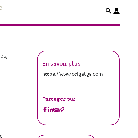
e
es,
En savoir plus
https://www.origalys.com
Partager sur
Partager
Partager
Partager
Copier
SAS
SAS
SAS
le
Origalys
Origalys
Origalys
lien
e