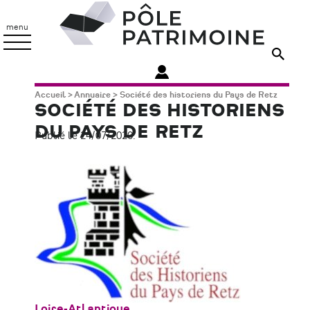
Aller
Pôle
au
Patrimoine
menu
contenu
principal
Fil
Accueil
Annuaire
Société des historiens du Pays de Retz
SOCIÉTÉ DES HISTORIENS
d'Ariane
DU PAYS DE RETZ
Publié le 24/07/2020.
Zone
Loire-Atlantique