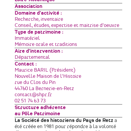
géographique
Type
Association
de
Domaine d'activité
structure
Recherche, inventaire
Conseil, études, expertise et maitrise d'oeuvre
Type de patrimoine
Immatériel
Mémoire orale et traditions
Aire d'intervention
Départemental
Contact :
Maurice BARIL (Président)
Adresse
Nouvelle Maison de l'Histoire
rue du Clos du Pin
44760
La Bernerie-en-Retz
France
Courriel
contact@shpr.fr
Téléphone
02 51 74 63 73
Structure adhérente
au Pôle Patrimoine
La Société des historiens du Pays de Retz
a
été créée en 1981 pour répondre à la volonté