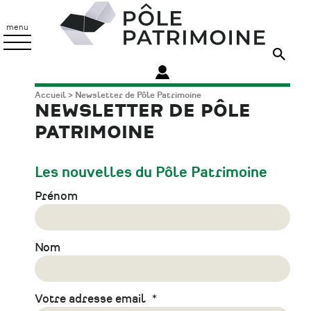
Aller
Pôle
au
Patrimoine
menu
contenu
principal
Fil
Accueil
Newsletter de Pôle Patrimoine
NEWSLETTER DE PÔLE
d'Ariane
PATRIMOINE
Les nouvelles du Pôle Patrimoine
Prénom
Nom
Votre adresse email