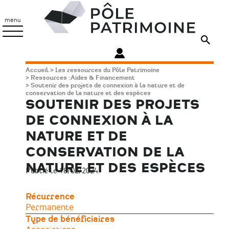
Aller
Pôle
au
Patrimoine
menu
contenu
principal
Fil
Accueil
Les ressources du Pôle Patrimoine
Ressources : Aides & Financement
d'Ariane
Soutenir des projets de connexion à la nature et de
conservation de la nature et des espèces
SOUTENIR DES PROJETS
DE CONNEXION À LA
NATURE ET DE
CONSERVATION DE LA
NATURE ET DES ESPÈCES
Publié le 18/02/2024.
Récurrence
Permanente
Type de bénéficiaires