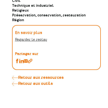
Civil
Technique et industriel
Religieux
Préservation, conservation, restauration
Région
En savoir plus
Regarder le replay
Partager sur
Partager
Partager
Partager
Copier
L'exigence
L'exigence
L'exigence
le
de
de
de
lien
qualité
qualité
qualité
Retour aux ressources
dans
dans
dans
Retour aux outils
la
la
la
restauration
restauration
restauration
du
du
du
patrimoine
patrimoine
patrimoine
bâti
bâti
bâti