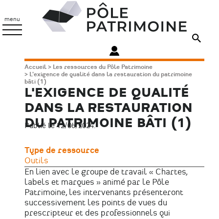
Aller
Pôle
au
Patrimoine
menu
contenu
principal
Fil
Accueil
Les ressources du Pôle Patrimoine
L'exigence de qualité dans la restauration du patrimoine
d'Ariane
bâti (1)
L'EXIGENCE DE QUALITÉ
DANS LA RESTAURATION
DU PATRIMOINE BÂTI (1)
Publié le 12/06/2024.
Type de ressource
Outils
En lien avec le groupe de travail « Chartes,
labels et marques » animé par le Pôle
Patrimoine, les intervenants présenteront
successivement les points de vues du
prescripteur et des professionnels qui