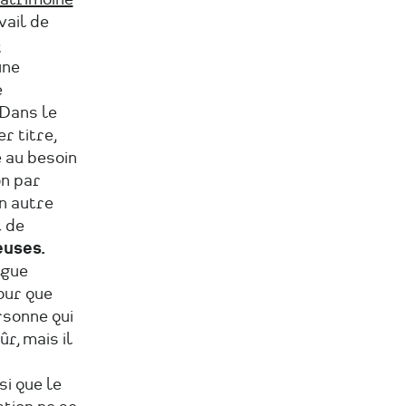
vail de
e
une
e
 Dans le
r titre,
é au besoin
on par
n autre
t de
euses.
ogue
pour que
rsonne qui
r, mais il
si que le