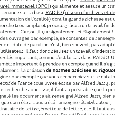
turel immatériel (OPCI)
qui alimente et assure un tra
ntenance sur la base
RADdO (réseau d’archives et d
mentation de l’oralité)
dont la grande richesse est 
erche très simple et précise grâce à un travail fin d
alement. Car, oui, il y a signalement et Signalement !
 des ouvrages par exemple, se contenter de renseigne
ur et date de parution n’est, bien souvent, pas adapt
’utilisateur. Il faut donc réaliser un travail d’indexati
s-clés important, comme c’est le cas dans RADdO. U
amètre important à prendre en compte quand il s’agi
alement : la création
de normes précises et rigour
ginez par exemple que vous recherchiez sur le catal
ectif de France tous livres écrits par Alfred Jarry : 
e recherche aboutisse, il faut au préalable que la pe
gnalé les documents ait renseigné Alfred Jarry bien sû
 que son rôle ait aussi été renseigné : était-il auteur,
inataire de lettre, émetteur de lettre, etc. Il faut aus