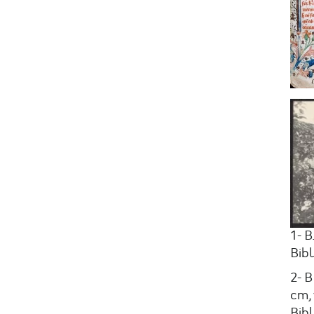
1- B
Bib
2- 
cm, 
Bib