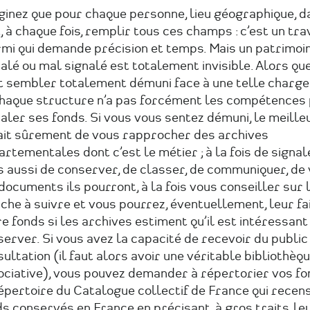
inez que pour chaque personne, lieu géographique, dat
, à chaque fois, remplir tous ces champs : c’est un tra
rmi qui demande précision et temps. Mais un patrimoi
alé ou mal signalé est totalement invisible. Alors que
t sembler totalement démuni face à une telle charge 
chaque structure n’a pas forcément les compétences
aler ses fonds. Si vous vous sentez démuni, le meille
ait sûrement de vous rapprocher des archives
rtementales dont c’est le métier ; à la fois de signale
 aussi de conserver, de classer, de communiquer, de 
documents ils pourront, à la fois vous conseiller sur 
he à suivre et vous pourrez, éventuellement, leur fa
e fonds si les archives estiment qu’il est intéressant
erver. Si vous avez la capacité de recevoir du public
ultation (il faut alors avoir une véritable bibliothèq
ociative), vous pouvez demander à répertorier vos f
épertoire du Catalogue collectif de France qui recen
s conservés en France en précisant, à gros traits, le