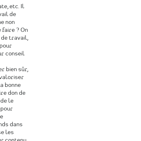
e, etc. Il
vail de
ne non
 faire ? On
de travail,
 pour
ur conseil
r bien sûr,
valoriser
la bonne
ire don de
 de le
 pour
ue
onds dans
se les
ur contenu