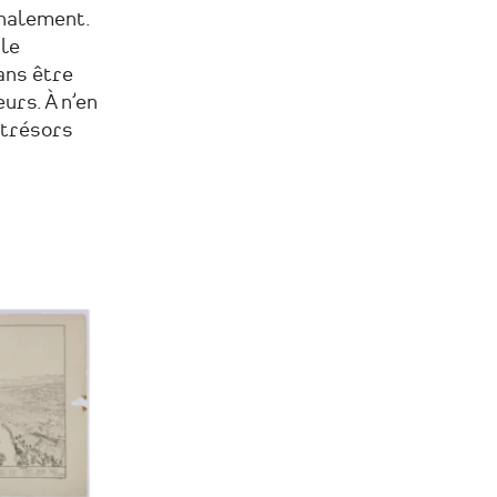
gnalement.
 le
ans être
urs. À n’en
 trésors