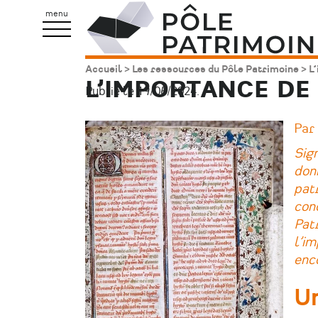
Aller
Pôle
menu
au
Patrimoine
contenu
Accueil
Les ressources du Pôle Patrimoine
L’
Fil
principal
L’IMPORTANCE DE
Publié le 19/06/2024.
d'Ariane
Image
Par
principale
Sign
don
patr
conc
Patr
l’im
enco
Un