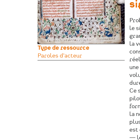
si
Pro
le s
gran
la 
Type de ressource
cons
Paroles d'acteur
réel
une
vol
dure
Ce s
pilo
for
la n
plu
est
— l