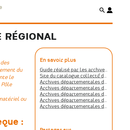
e
E RÉGIONAL
En savoir plus
 des
lement du
Guide réalisé par les archives d'État du Valais pour la gestion des archives as…
Site du catalogue collectif de France
nte le
Archives départementales de Loire-Atlantique concernant les archives privées
e Pôle
Archives départementales de Mayenne concernant les archives privées
Archives départementales de la Sarthe concernant les archives privées
mmatériel ou
Archives départementales de la Vendée concernant les archives privées
Archives départementales du Maine-et-Loire concernant les archives privées
èque :