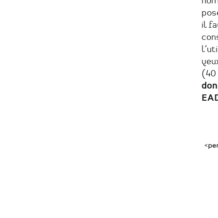
nom 
pose
il f
con
l’ut
yeux
(40 
don
EAD