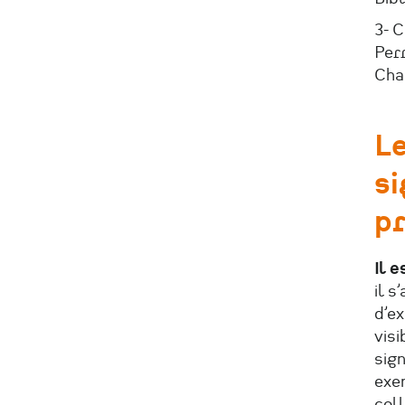
3- 
Perr
Cha
Le
s
pr
Il e
il s
d’ex
visi
sign
exe
coll