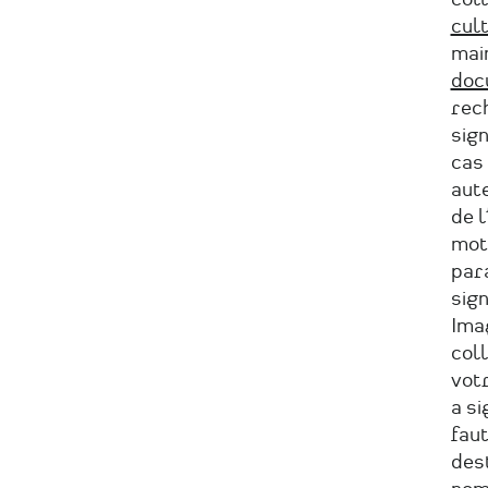
cul
mai
docu
rech
sign
cas
aute
de l
mot
par
sign
Ima
coll
votr
a si
faut
dest