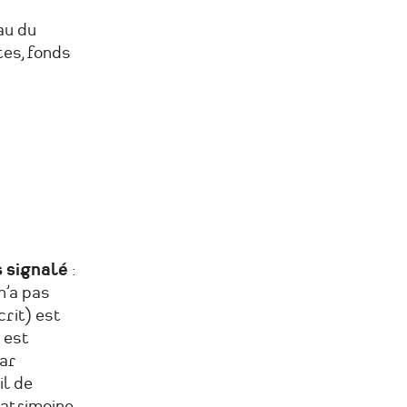
au du
tes, fonds
s signalé
:
n’a pas
rit) est
 est
par
il de
patrimoine