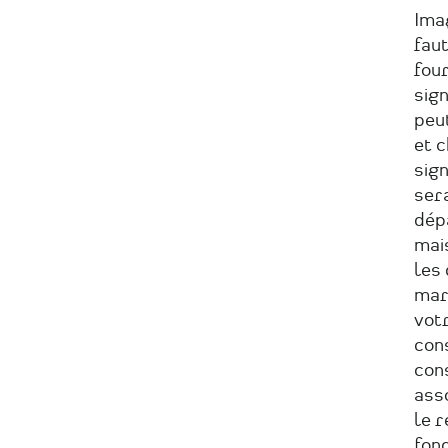
Imag
faut
fou
sign
peu
et 
sign
ser
dépa
mais
les 
marc
votr
cons
cons
ass
le r
fond