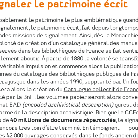
gnaler le patrimoine écrit
bablement le patrimoine le plus emblématique quand
ignalement, le patrimoine écrit, fait depuis longtemps
des missions de signalement. Ainsi, dès la Monarchie 
volonté de création d’un catalogue général des manus
ervés dans les bibliothèques de France se fait senti
lement aboutir. À partir de 1880 la volonté se trans
 véritable impulsion et commence alors la publicatio
umes du catalogue des bibliothèques publiques de Fr
ra jusque dans les années 1990, supplanté par l’info
era alors la création du
Catalogue collectif de Fran
té par la BnF : les volumes papier seront alors conve
mat EAD
(encoded archivistical description)
qui est 
orme de la description archivistique. Bien que le CC
s de
40 millions de documents répertoriés
, le sig
 encore très loin d’être terminé. En témoignent — po
es 42 000 ouvrages conservés dans le fonds ancien de