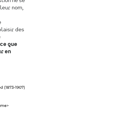
stion ne se
 leur nom,
e
plaisir des
é
 ce que
ur en