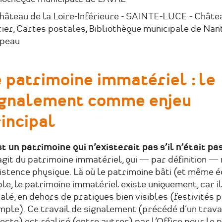
Château de la Loire-Inférieure - SAINTE-LUCE - Châte
ier, Cartes postales, Bibliothèque municipale de Nan
peau
 patrimoine immatériel : le
ignalement comme enjeu
incipal
st un patrimoine qui n’existerait pas s’il n’était pa
’agit du patrimoine immatériel, qui — par définition — 
istence physique. Là où le patrimoine bâti (et même éc
ble, le patrimoine immatériel existe uniquement, car il
alé, en dehors de pratiques bien visibles (festivités 
mple). Ce travail de signalement (précédé d’un trava
ecte) est réalisé (entre autres) par l
’
Office pour le 