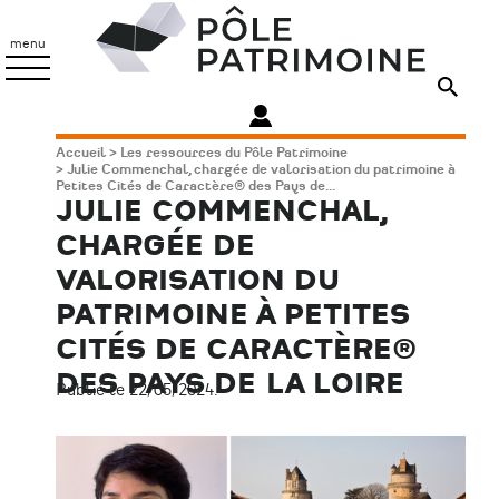
Aller
Pôle
au
Patrimoine
menu
contenu
principal
Fil
Accueil
Les ressources du Pôle Patrimoine
Julie Commenchal, chargée de valorisation du patrimoine à
d'Ariane
Petites Cités de Caractère® des Pays de...
JULIE COMMENCHAL,
CHARGÉE DE
VALORISATION DU
PATRIMOINE À PETITES
CITÉS DE CARACTÈRE®
DES PAYS DE LA LOIRE
Publié le 22/05/2024.
Image
principale