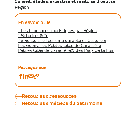
Conseil, études, expertise et maitrise d'oeuvre
Région
En savoir plus
¹ Les brochures touristiques par Région
² Solutions&Co
³ « Rencontre Tourisme durable et Culture »
Les webinaires Petites Cités de Caractère
Petites Cités de Caractère® des Pays de la Loire sur la carte en ligne Jeunes-p…
Partager sur
Partager
Partager
Partager
Copier
Julie
Julie
Julie
le
Commenchal,
Commenchal,
Commenchal,
lien
chargée
chargée
chargée
Retour aux ressources
de
de
de
Retour aux métiers du patrimoine
valorisation
valorisation
valorisation
du
du
du
patrimoine
patrimoine
patrimoine
à
à
à