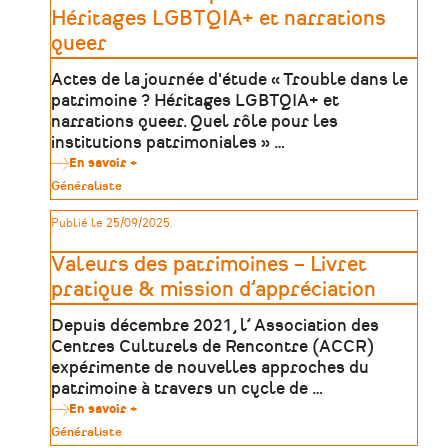
plomb
Héritages LGBTQIA+ et narrations
dans
queer
les
métiers
d’art
Actes de la journée d'étude « Trouble dans le
et
patrimoine ? Héritages LGBTQIA+ et
du
patrimoine
narrations queer. Quel rôle pour les
institutions patrimoniales » …
En savoir +
sur
Trouble
Type
Généraliste
dans
de
le
patrimoine
Publié le 25/09/2025.
patrimoine
?
Héritages
Valeurs des patrimoines – Livret
LGBTQIA+
et
pratique & mission d’appréciation
narrations
queer
Depuis décembre 2021, l’ Association des
Centres Culturels de Rencontre (ACCR)
expérimente de nouvelles approches du
patrimoine à travers un cycle de …
En savoir +
sur
Valeurs
Type
Généraliste
des
de