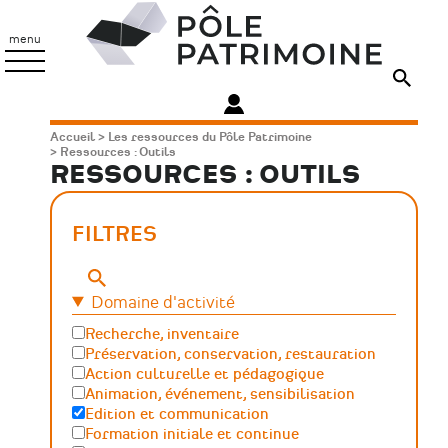
Aller
Pôle
au
Patrimoine
menu
contenu
principal
Fil
Accueil
Les ressources du Pôle Patrimoine
Ressources : Outils
d'Ariane
RESSOURCES : OUTILS
FILTRES
Mots-
clés
Domaine d'activité
Recherche, inventaire
Préservation, conservation, restauration
Action culturelle et pédagogique
Animation, événement, sensibilisation
Edition et communication
Formation initiale et continue