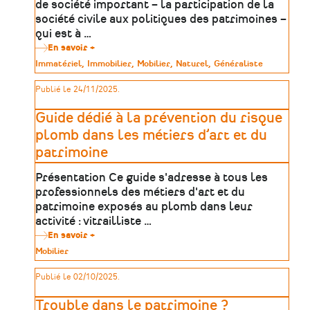
de société important – la participation de la
société civile aux politiques des patrimoines –
qui est à …
En savoir +
sur
La
Type
Immatériel
Immobilier
Mobilier
Naturel
Généraliste
participation
de
des
patrimoine
Publié le 24/11/2025.
citoyens
aux
politiques
Guide dédié à la prévention du risque
patrimoniales
-
plomb dans les métiers d’art et du
In
patrimoine
Situ,
Revue
des
Présentation Ce guide s'adresse à tous les
patrimoines
professionnels des métiers d'art et du
patrimoine exposés au plomb dans leur
activité : vitrailliste …
En savoir +
sur
Guide
Type
Mobilier
dédié
de
à
patrimoine
Publié le 02/10/2025.
la
prévention
du
Trouble dans le patrimoine ?
risque