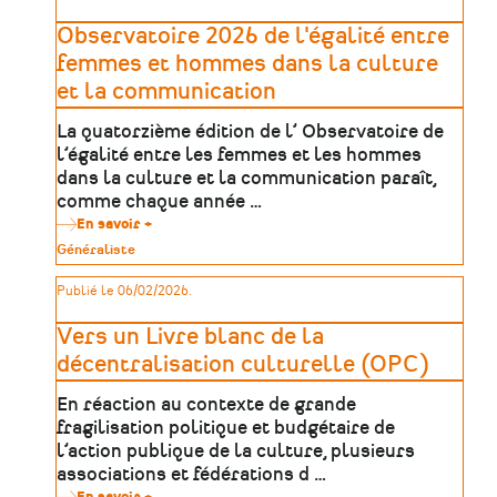
Matrimoine
et
Observatoire 2026 de l'égalité entre
territoires
»
femmes et hommes dans la culture
2025
et la communication
La quatorzième édition de l’ Observatoire de
l’égalité entre les femmes et les hommes
dans la culture et la communication paraît,
comme chaque année …
En savoir +
sur
Observatoire
Type
Généraliste
2026
de
de
patrimoine
Publié le 06/02/2026.
l'égalité
entre
femmes
Vers un Livre blanc de la
et
hommes
décentralisation culturelle (OPC)
dans
la
En réaction au contexte de grande
culture
et
fragilisation politique et budgétaire de
la
l’action publique de la culture, plusieurs
communication
associations et fédérations d …