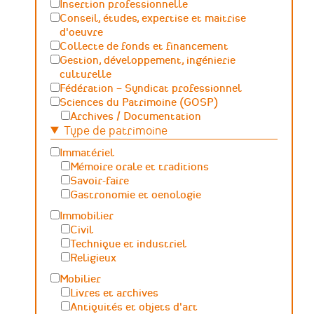
Insertion professionnelle
Conseil, études, expertise et maitrise
d'oeuvre
Collecte de fonds et financement
Gestion, développement, ingénierie
culturelle
Fédération – Syndicat professionnel
Sciences du Patrimoine (GOSP)
Archives / Documentation
Type de patrimoine
Conservation du patrimoine et
archéologie
Immatériel
Humanités numériques
Mémoire orale et traditions
Relations Publiques (médiation
Savoir-faire
culturelle et valorisation)
Gastronomie et oenologie
Sciences des matériaux et de l'ingénierie
Immobilier
Civil
Technique et industriel
Religieux
Mobilier
Livres et archives
Antiquités et objets d'art