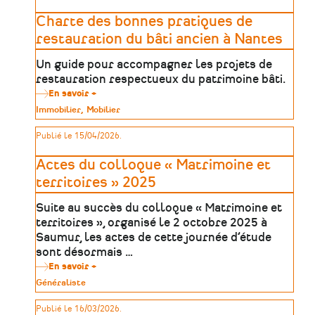
Loire
Charte des bonnes pratiques de
restauration du bâti ancien à Nantes
Un guide pour accompagner les projets de
restauration respectueux du patrimoine bâti.
En savoir +
sur
Charte
Type
Immobilier
Mobilier
des
de
bonnes
patrimoine
Publié le 15/04/2026.
pratiques
de
restauration
Actes du colloque « Matrimoine et
du
bâti
territoires » 2025
ancien
à
Suite au succès du colloque « Matrimoine et
Nantes
territoires », organisé le 2 octobre 2025 à
Saumur, les actes de cette journée d’étude
sont désormais …
En savoir +
sur
Actes
Type
Généraliste
du
de
colloque
patrimoine
Publié le 16/03/2026.
«