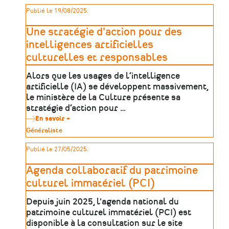
patrimoines
patrimoine
Publié le 19/08/2025.
–
Livret
pratique
Une stratégie d'action pour des
&
mission
intelligences artificielles
d’appréciation
culturelles et responsables
Alors que les usages de l’intelligence
artificielle (IA) se développent massivement,
le ministère de la Culture présente sa
stratégie d’action pour …
En savoir +
sur
Une
Type
Généraliste
stratégie
de
d'action
patrimoine
Publié le 27/05/2025.
pour
des
intelligences
Agenda collaboratif du patrimoine
artificielles
culturelles
culturel immatériel (PCI)
et
responsables
Depuis juin 2025, l'agenda national du
patrimoine culturel immatériel (PCI) est
disponible à la consultation sur le site