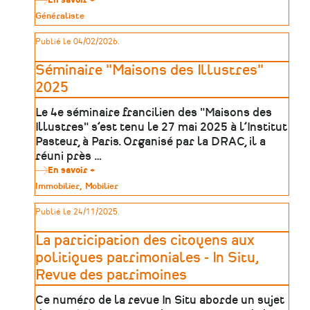
En savoir +
sur
Vers
Type
Généraliste
un
de
Livre
patrimoine
Publié le 04/02/2026.
blanc
de
la
Séminaire "Maisons des Illustres"
décentralisation
culturelle
2025
(OPC)
Le 4e séminaire francilien des "Maisons des
Illustres" s’est tenu le 27 mai 2025 à l’Institut
Pasteur, à Paris. Organisé par la DRAC, il a
réuni près …
En savoir +
sur
Séminaire
Type
Immobilier
Mobilier
"Maisons
de
des
patrimoine
Publié le 24/11/2025.
Illustres"
2025
La participation des citoyens aux
politiques patrimoniales - In Situ,
Revue des patrimoines
Ce numéro de la revue In Situ aborde un sujet