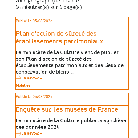
Zone géographique :
France
64 résultat(s) sur 6 page(s)
Publié le 05/08/2026.
Plan d'action de sûreté des
établissements patrimoniaux
Le ministère de la Culture vient de publier
son Plan d'action de sûreté des
établissements patrimoniaux et des lieux de
conservation de biens …
En savoir +
sur
Plan
Type
Mobilier
d'action
de
de
patrimoine
Publié le 05/08/2026.
sûreté
des
établissements
Enquête sur les musées de France
patrimoniaux
Le ministère de la Culture publie la synthèse
des données 2024
En savoir +
sur