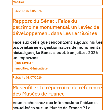
Enquête
Type
Mobilier
sur
de
les
patrimoine
Publié le 04/08/2026.
musées
de
France
Rapport du Sénat : Faire du
patrimoine monumental un levier de
développement dans les territoires
Face aux défis que rencontrent aujourd'hui les
propriétaires et gestionnaires de monuments
historiques, le Sénat a publié en juillet 2026
un important …
En savoir +
sur
Rapport
Type
Immobilier
Généraliste
du
de
Sénat
patrimoine
Publié le 08/07/2026.
:
Faire
du
Muséofile : le répertoire de référence
patrimoine
monumental
des Musées de France
un
levier
Vous recherchez des informations fiables et
de
développement
actualisées sur un Musée de France ? Le