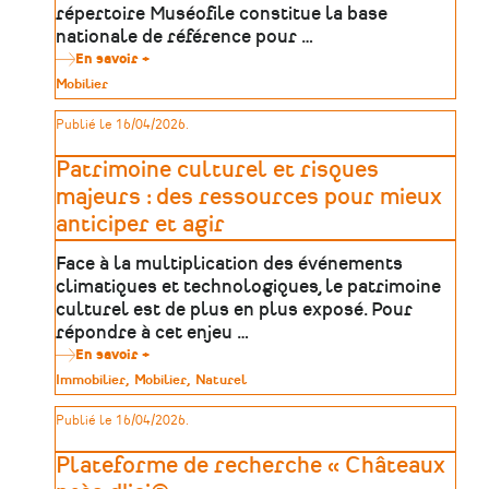
dans
répertoire Muséofile constitue la base
les
nationale de référence pour …
territoires
En savoir +
sur
Muséofile
Type
Mobilier
:
de
le
patrimoine
Publié le 16/04/2026.
répertoire
de
référence
Patrimoine culturel et risques
des
Musées
majeurs : des ressources pour mieux
de
anticiper et agir
France
Face à la multiplication des événements
climatiques et technologiques, le patrimoine
culturel est de plus en plus exposé. Pour
répondre à cet enjeu …
En savoir +
sur
Patrimoine
Type
Immobilier
Mobilier
Naturel
culturel
de
et
patrimoine
Publié le 16/04/2026.
risques
majeurs
:
Plateforme de recherche « Châteaux
des
ressources