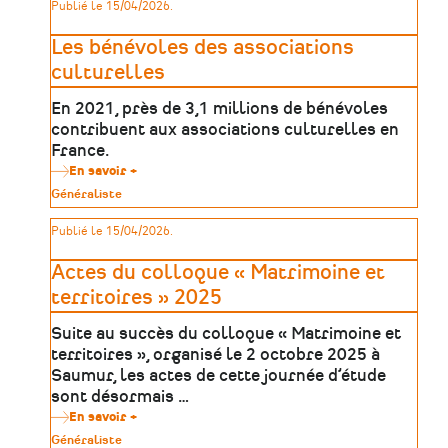
Publié le 15/04/2026.
un
modèle
de
Les bénévoles des associations
société
soutenable,
culturelles
durable
et
En 2021, près de 3,1 millions de bénévoles
inclusive
à
contribuent aux associations culturelles en
l’horizon
France.
2050
En savoir +
sur
Les
Type
Généraliste
bénévoles
de
des
patrimoine
Publié le 15/04/2026.
associations
culturelles
Actes du colloque « Matrimoine et
territoires » 2025
Suite au succès du colloque « Matrimoine et
territoires », organisé le 2 octobre 2025 à
Saumur, les actes de cette journée d’étude
sont désormais …
En savoir +
sur
Actes
Type
Généraliste
du