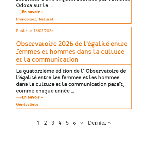
Odoxa sur le …
En savoir +
sur
Résultats
Type
Immobilier
Naturel
d'enquête
de
|
patrimoine
Publié le 16/03/2026.
Les
Français
et
Observatoire 2026 de l'égalité entre
le
patrimoine
femmes et hommes dans la culture
de
et la communication
leur
commune
La quatorzième édition de l’ Observatoire de
l’égalité entre les femmes et les hommes
dans la culture et la communication paraît,
comme chaque année …
En savoir +
sur
Observatoire
Type
Généraliste
2026
de
de
patrimoine
l'égalité
entre
Page
1
Page
2
Page
3
Page
4
Page
5
Page
6
Page
››
Dernière
Dernier »
femmes
Pagination
suivante
page
et
hommes
dans