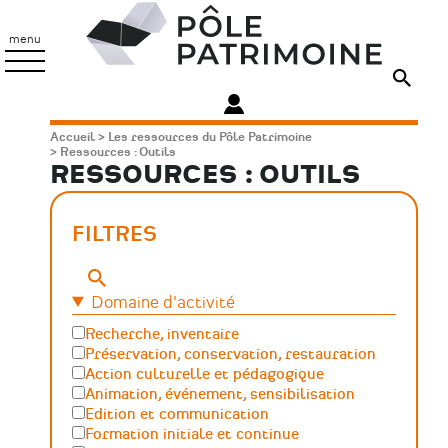
Aller
Pôle
au
Patrimoine
menu
contenu
principal
Fil
Accueil
Les ressources du Pôle Patrimoine
Ressources : Outils
d'Ariane
RESSOURCES : OUTILS
FILTRES
Mots-
clés
Domaine d'activité
Recherche, inventaire
Préservation, conservation, restauration
Action culturelle et pédagogique
Animation, événement, sensibilisation
Edition et communication
Formation initiale et continue