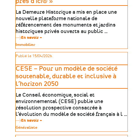
près d'ici® »
pour
mieux
La Demeure Historique a mis en place une
anticiper
et
nouvelle plateforme nationale de
agir
référencement des monuments et jardins
historiques privés ouverts au public …
En savoir +
sur
Plateforme
Type
Immobilier
de
de
recherche
patrimoine
Publié le 15/04/2026.
« Châteaux
près
d'ici®
CESE – Pour un modèle de société
»
soutenable, durable et inclusive à
l’horizon 2050
Le Conseil économique, social et
environnemental (CESE) publie une
résolution prospective consacrée à
l’évolution du modèle de société français à l …
En savoir +
sur
CESE
Type
Généraliste
–
de
Pour
patrimoine