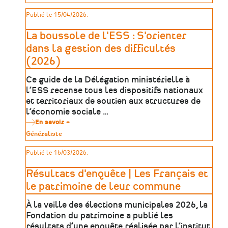
de
colloque
patrimoine
Publié le 15/04/2026.
«
Matrimoine
et
La boussole de l'ESS : S'orienter
territoires
»
dans la gestion des difficultés
2025
(2026)
Ce guide de la Délégation ministérielle à
l’ESS recense tous les dispositifs nationaux
et territoriaux de soutien aux structures de
l’économie sociale …
En savoir +
sur
La
Type
Généraliste
boussole
de
de
patrimoine
Publié le 16/03/2026.
l'ESS
:
S'orienter
Résultats d'enquête | Les Français et
dans
la
le patrimoine de leur commune
gestion
des
À la veille des élections municipales 2026, la
difficultés
(2026)
Fondation du patrimoine a publié les
résultats d’une enquête réalisée par l’institut