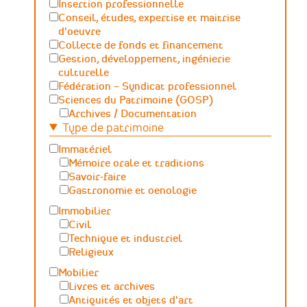
Insertion professionnelle
Conseil, études, expertise et maitrise
d'oeuvre
Collecte de fonds et financement
Gestion, développement, ingénierie
culturelle
Fédération – Syndicat professionnel
Sciences du Patrimoine (GOSP)
Archives / Documentation
Type de patrimoine
Conservation du patrimoine et
archéologie
Immatériel
Humanités numériques
Mémoire orale et traditions
Relations Publiques (médiation
Savoir-faire
culturelle et valorisation)
Gastronomie et oenologie
Sciences des matériaux et de l'ingénierie
Immobilier
Civil
Technique et industriel
Religieux
Mobilier
Livres et archives
Antiquités et objets d'art