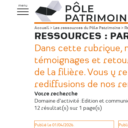
Aller
Pôle
menu
au
Patrimoine
contenu
Accueil
Les ressources du Pôle Patrimoine
Re
Fil
principal
RESSOURCES : PA
d'Ariane
Dans cette rubrique,
témoignages et retou
de la filière. Vous y
rediffusions de nos r
Votre recherche
Domaine d'activité :
Edition et communi
12 résultat(s) sur 1 page(s)
Publié le 01/04/2026.
Publi