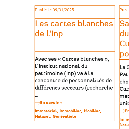
Publié le 09/01/2025.
Publi
Les cartes blanches
Sa
de l'Inp
du
Cu
po
Avec ses « Cartes blanches »,
l’Institut national du
Le 
patrimoine (Inp) va à la
Pat
rencontre de personnalités de
cha
différents secteurs (recherche
Car
…
met
En savoir +
sur
unit
Les
Type
Immatériel
Immobilier
Mobilier
En
cartes
de
Naturel
Généraliste
blanches
Type
Imma
patrimoine
de
de
Natu