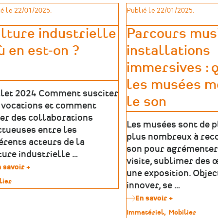
écomusées
les
é le 22/01/2025.
Publié le 22/01/2025.
et
écomusées
musées
et
de
lture industrielle
Parcours musi
musées
société
de
où en est-on ?
installations
-
société
Réflexions
»
immersives : 
issues
des
les musées m
rencontres
llet 2024 Comment susciter
professionnelles
le son
de
 vocations et comment
la
er des collaborations
FEMS
Les musées sont de p
ctueuses entre les
2024
plus nombreux à reco
férents acteurs de la
son pour agrémenter
ture industrielle …
visite, sublimer des
 savoir +
sur
une exposition. Object
Culture
lier
innover, se …
industrielle
:
En savoir +
sur
imoine
où
Parcours
Type
Immatériel
Mobilier
en
musicaux,