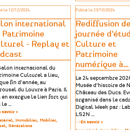
de
est-
installation
patrimoine
on
é le 12/12/2024.
Publié le 23/10/2024.
immersives
?
:
quand
lon international
Rediffusion de
les
 Patrimoine
journée d'étu
musées
montent
lturel - Replay et
Culture et
le
son
dcast
Patrimoine
numérique à
…
Salon international du
rimoine Culturel a lieu,
Le 24 septembre 202
que fin d'année, au
Musée d'histoire de N
rousel du Louvre à Paris. Il
Château des Ducs. E
 en exergue le lien fort qui
organisé dans le cadr
 le …
Digital Week par : La
 savoir +
sur
LS2N …
Salon
tériel
Immobilier
Mobilier
En savoir +
sur
international
rel
Généraliste
Rediffusion
du