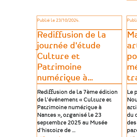
l'Inp
patr
Publié le 23/10/2024.
Publi
Rediffusion de la
Ma
journée d'étude
ar
Culture et
po
Patrimoine
mé
numérique à
…
tr
Rediffusion de la 7ème édition
Le 
de l'événement « Culture et
Nou
Patrimoine numérique à
art
Nantes », organisé le 23
du 
septembre 2025 au Musée
des
d'histoire de …
par