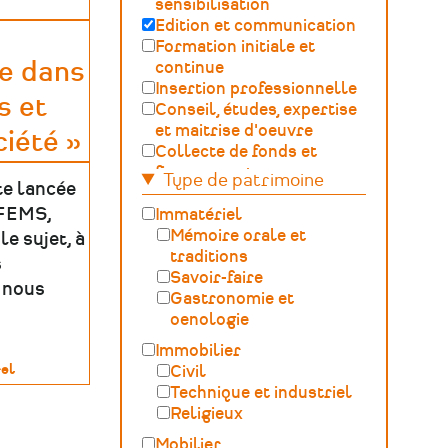
sensibilisation
Edition et communication
Formation initiale et
e dans
continue
Insertion professionnelle
s et
Conseil, études, expertise
et maitrise d'oeuvre
iété »
Collecte de fonds et
financement
Type de patrimoine
te lancée
Gestion, développement,
 FEMS,
ingénierie culturelle
Immatériel
Fédération – Syndicat
Mémoire orale et
e sujet, à
professionnel
traditions
s
Sciences du Patrimoine
Savoir-faire
 nous
(GOSP)
Gastronomie et
Archives /
oenologie
Documentation
Immobilier
Conservation du
el
Civil
patrimoine et
Technique et industriel
archéologie
Religieux
ne
Humanités numériques
Mobilier
Relations Publiques