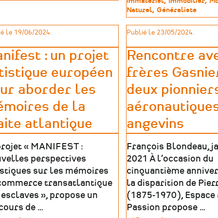
Type
Immatériel
Immobilier
Mo
imoine
de
Patrimoine
de
Naturel
Généraliste
la
Culturel
patrimoine
journée
-
é le 19/06/2024.
Publié le 23/05/2024.
d'étude
Replay
Culture
et
et
nifest : un projet
Rencontre ave
podcast
Patrimoine
tistique européen
frères Gasnier
numérique
à
ur aborder les
deux pionnier
Nantes
#6
moires de la
aéronautique
aite atlantique
angevins
projet « MANIFEST :
François Blondeau, j
velles perspectives
2021 À l’occasion du
istiques sur les mémoires
cinquantième anniver
commerce transatlantique
la disparition de Pie
 esclaves », propose un
(1875-1970), Espace 
cours de …
Passion propose …