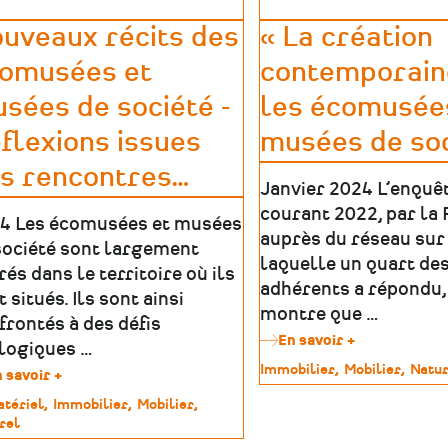
uveaux récits des
« La création
omusées et
contemporain
sées de société -
les écomusée
flexions issues
musées de soc
s rencontres
…
Janvier 2024 L’enquê
courant 2022, par la
4 Les écomusées et musées
auprès du réseau sur l
société sont largement
laquelle un quart de
és dans le territoire où ils
adhérents a répondu,
 situés. Ils sont ainsi
montre que …
frontés à des défis
En savoir +
sur
logiques …
«
Type
Immobilier
Mobilier
Natur
 savoir +
sur
La
de
Nouveaux
création
tériel
Immobilier
Mobilier
patrimoine
récits
contemporai
rel
des
dans
imoine