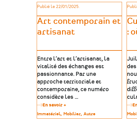
«
Publié le 22/01/2025.
Publi
Problématique
et
enjeux
Art contemporain et
Cu
du
artisanat
: 
patrimoine
mayennais
»
Entre l’art et l’artisanat, la
Jui
vitalité des échanges est
des
passionnante. Par une
nou
approche territoriale et
fru
contemporaine, ce numéro
dif
considère les …
cul
En savoir +
sur
En
Art
Type
Immatériel
Mobilier
Autre
Type
Mobi
contemporain
de
de
et
patrimoine
patr
artisanat