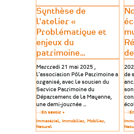
Synthèse de
No
l'atelier «
éc
Problématique et
mu
enjeux du
Ré
patrimoine
…
de
Mercredi 21 mai 2025 ,
202
l’association Pôle Patrimoine a
de 
organisé, avec le soutien du
ancr
Service Patrimoine du
sont
Département de la Mayenne,
con
une demi-journée …
éco
En savoir +
sur
En
Synthèse
Type
Immatériel
Immobilier
Mobilier
Type
Imma
de
de
Naturel
de
Natu
l'atelier
patrimoine
patr