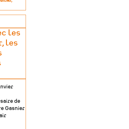
bilier
c les
, les
s
s
anvier
saire de
rre Gasnier
air