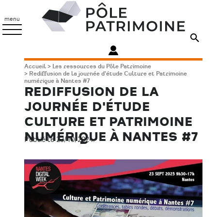
Aller
Pôle
au
Patrimoine
menu
contenu
principal
Fil
Accueil
Les ressources du Pôle Patrimoine
Rediffusion de la journée d'étude Culture et Patrimoine
d'Ariane
numérique à Nantes #7
REDIFFUSION DE LA
JOURNÉE D'ÉTUDE
CULTURE ET PATRIMOINE
NUMÉRIQUE À NANTES #7
Publié le 23/10/2024.
Image
principale