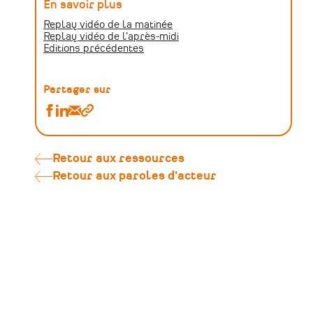
En savoir plus
Replay vidéo de la matinée
Replay vidéo de l'après-midi
Editions précédentes
Partager sur
Partager
Partager
Partager
Copier
Rediffusion
Rediffusion
Rediffusion
le
de
de
de
lien
la
la
la
Retour aux ressources
journée
journée
journée
Retour aux paroles d'acteur
d'étude
d'étude
d'étude
Culture
Culture
Culture
et
et
et
Patrimoine
Patrimoine
Patrimoine
numérique
numérique
numérique
à
à
à
Nantes
Nantes
Nantes
#7
#7
#7
sur
sur
par