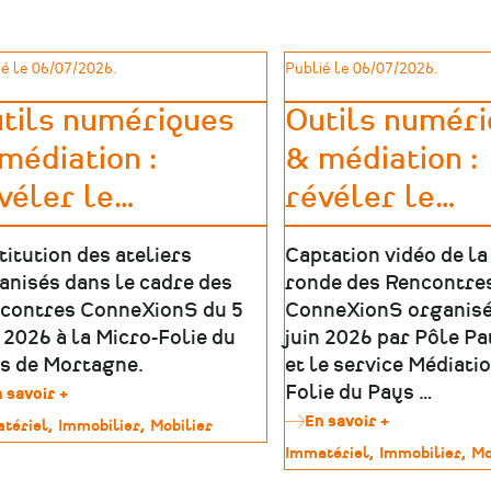
de
France
à
é le 06/07/2026.
Publié le 06/07/2026.
la
langue
tils numériques
Outils numér
de
leur
médiation :
& médiation :
territoire
!
véler le
…
révéler le
…
titution des ateliers
Captation vidéo de la
anisés dans le cadre des
ronde des Rencontre
contres ConneXionS du 5
ConneXionS organisé
n 2026 à la Micro-Folie du
juin 2026 par Pôle P
s de Mortagne.
et le service Médiati
Folie du Pays …
 savoir +
sur
Outils
En savoir +
sur
tériel
Immobilier
Mobilier
numériques
Outils
Type
Immatériel
Immobilier
Mo
&
numériques
imoine
de
médiation
&