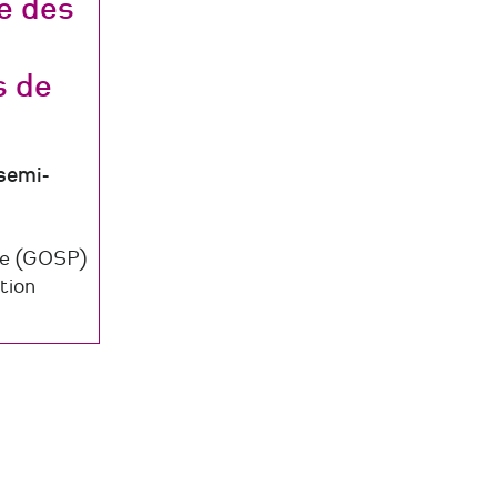
e des
s de
semi-
ne (GOSP)
tion
es