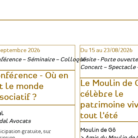
patrimoine
:
médiation
révéler
:
le
révéler
patrimoine
le
absent,
patrimoine
invisible
absent,
ou
invisible
inaccessible
ou
|
septembre 2026
Du 15 au 23/08/2026
inaccessible
Ateliers
|
férence – Séminaire – Colloque
Visite - Porte ouverte
Table
Concert – Spectacle 
ronde
nférence - Où en
Le Moulin de 
t le monde
célèbre le
sociatif ?
patrimoine vi
u
al
tout l'été
dal Avocats
anisateur
Lieu
Moulin de Gô
fs
icipation gratuite, sur
Amis du Moulin de 
ription.