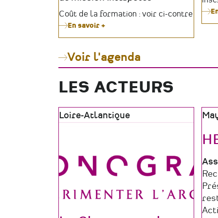
En
Tarifs
Coût de la formation : voir ci-contre
En savoir +
sur
Formation
Culturdiag
#12
Voir l'agenda
LES ACTEURS
Zone
Loire-Atlantique
Zon
Ma
géographique
géo
H
Typ
Ass
de
Do
Rec
str
d'a
Pré
res
Act