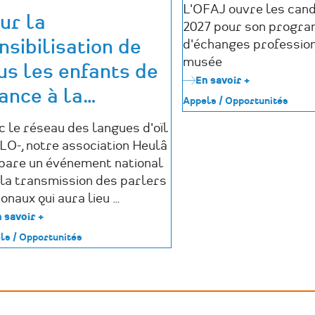
L'OFAJ ouvre les can
ur la
2027 pour son progr
nsibilisation de
d'échanges professio
musée
us les enfants de
En savoir +
sur
ance à la
…
Appel
Appels / Opportunités
à
candidature
c le réseau des langues d'oïl
OFAJ
LO-, notre association Heulâ
2027
:
pare un événement national
2
 la transmission des parlers
mois
onaux qui aura lieu …
dans
un
 savoir +
sur
musée
Pour
ls / Opportunités
allemand
la
sensibilisation
de
tous
les
enfants