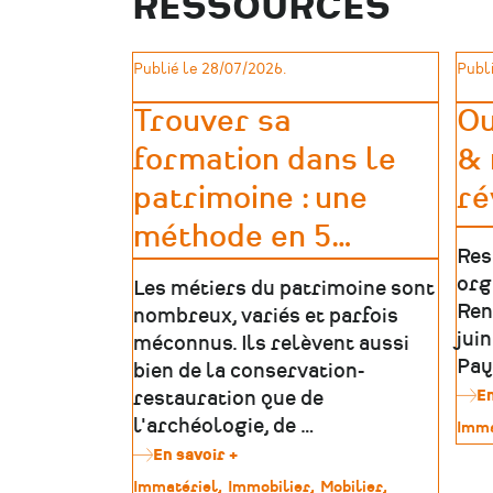
RESSOURCES
recherche
les
médailles
Publié le 28/07/2026.
Publi
des
déportés
Trouver sa
Ou
politiques
de
formation dans le
& 
la
Mayenne
patrimoine : une
ré
méthode en 5
…
Res
org
Les métiers du patrimoine sont
Ren
nombreux, variés et parfois
jui
méconnus. Ils relèvent aussi
Pay
bien de la conservation-
En
restauration que de
l'archéologie, de …
Type
Imma
de
En savoir +
sur
patr
Trouver
Type
Immatériel
Immobilier
Mobilier