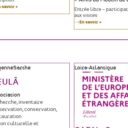
Organisateur
 savoir +
sur
Tarifs
Entrée libre – participat
Conférence
aux visites
-
En savoir +
sur
Où
Le
en
Moulin
est
de
le
Gô
monde
célèbre
associatif
le
?
patrimoine
vivant
e
yenne
Sarthe
Zone
Loire-Atlantique
tout
graphique
géographique
l'été
EULÂ
e
ociation
maine
herche, inventaire
ucture
ctivité
servation, conservation,
tauration
ion culturelle et