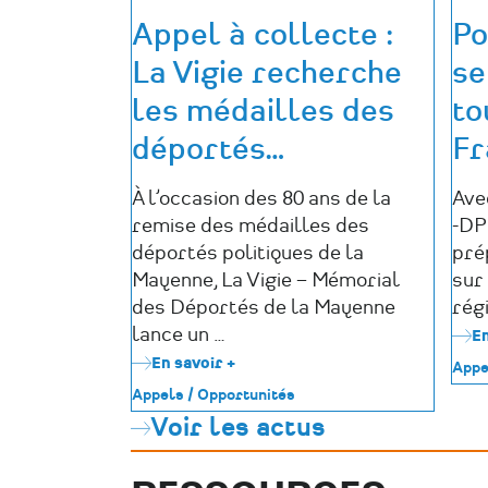
Appel à collecte :
Po
La Vigie recherche
se
les médailles des
to
déportés
…
Fr
À l’occasion des 80 ans de la
Ave
remise des médailles des
-DP
déportés politiques de la
pré
Mayenne, La Vigie – Mémorial
sur
des Déportés de la Mayenne
régi
lance un …
En
En savoir +
sur
Appe
Appel
Appels / Opportunités
à
Voir les actus
collecte
:
La
Vigie