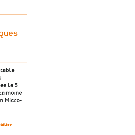
iques
 table
s
es le 5
atrimoine
on Micro-
bilier