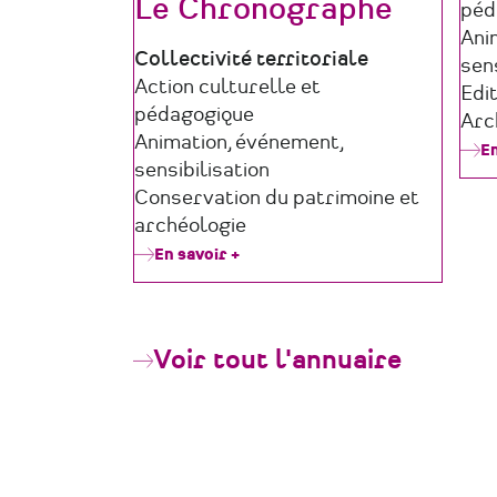
Le Chronographe
péd
Ani
Type
Collectivité territoriale
sens
de
Domaine
Action culturelle et
Edi
structure
d'activité
pédagogique
Arc
Animation, événement,
En
sensibilisation
Conservation du patrimoine et
archéologie
En savoir +
sur
Le
Chronographe
Voir tout l'annuaire