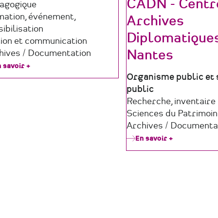
CADN - Centr
agogique
mation, événement,
Archives
ibilisation
Diplomatique
tion et communication
Nantes
hives / Documentation
 savoir +
sur
HEULÂ
Type
Organisme public et 
de
public
structure
Domaine
Recherche, inventaire
d'activité
Sciences du Patrimoi
Archives / Documenta
En savoir +
sur
CADN
-
Centre
des
Archives
Diplomatiqu
de
Nantes