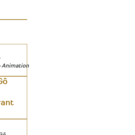
- Animation
Gô
vant
Gô