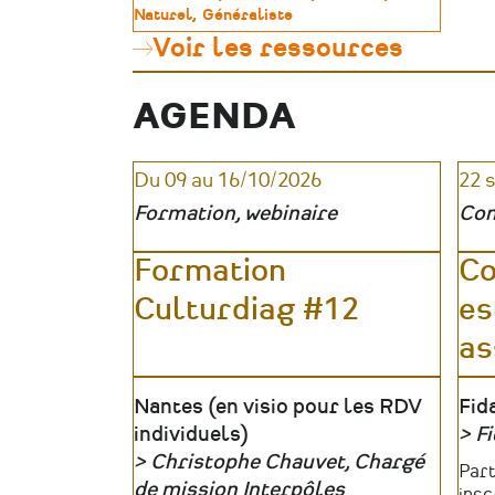
sa
de
Naturel
Généraliste
formation
patrimoine
Voir les ressources
dans
le
patrimoine
AGENDA
:
une
méthode
en
Du 09 au 16/10/2026
22 
5
Formation, webinaire
Con
étapes
Formation
Co
Culturdiag #12
es
as
Lieu
Nantes (en visio pour les RDV
Lie
Fid
individuels)
Fi
Christophe Chauvet, Chargé
Org
Tari
Part
Organisateur
de mission Interpôles
insc