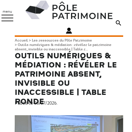
Aller
Pôle
au
Patrimoine
menu
contenu
principal
Fil
Accueil
Les ressources du Pôle Patrimoine
Outils numériques & médiation : révéler le patrimoine
d'Ariane
absent, invisible ou inaccessible | Table r...
OUTILS NUMÉRIQUES &
MÉDIATION : RÉVÉLER LE
PATRIMOINE ABSENT,
INVISIBLE OU
INACCESSIBLE | TABLE
RONDE
Publié le 06/07/2026.
Image
principale