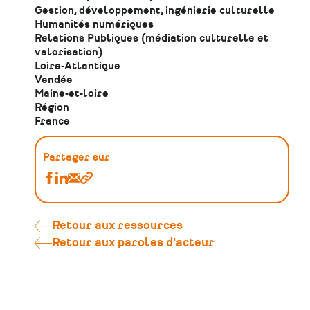
Gestion, développement, ingénierie culturelle
Humanités numériques
Relations Publiques (médiation culturelle et
valorisation)
Loire-Atlantique
Vendée
Maine-et-loire
Région
France
Partager sur
Partager
Partager
Partager
Copier
Outils
Outils
Outils
le
numériques
numériques
numériques
lien
&
&
&
Retour aux ressources
médiation
médiation
médiation
Retour aux paroles d'acteur
:
:
:
révéler
révéler
révéler
le
le
le
patrimoine
patrimoine
patrimoine
absent,
absent,
absent,