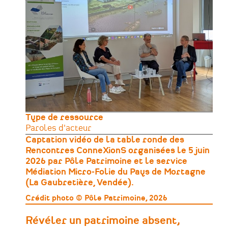
Type de ressource
Paroles d'acteur
Captation vidéo de la table ronde des
Rencontres ConneXionS organisées le 5 juin
2026 par Pôle Patrimoine et le service
Médiation Micro-Folie du Pays de Mortagne
(La Gaubretière, Vendée).
Crédit photo © Pôle Patrimoine, 2026
Révéler un patrimoine absent,