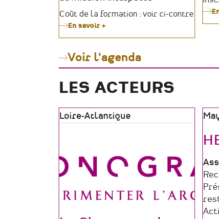
En
Tarifs
Coût de la formation : voir ci-contre
En savoir +
sur
Formation
Culturdiag
#12
Voir l'agenda
LES ACTEURS
Zone
Loire-Atlantique
Zon
Ma
géographique
géo
H
Typ
Ass
de
Do
Rec
str
d'a
Pré
res
Act