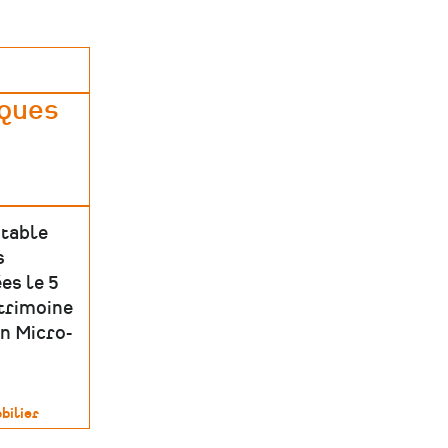
iques
 table
s
es le 5
atrimoine
on Micro-
bilier