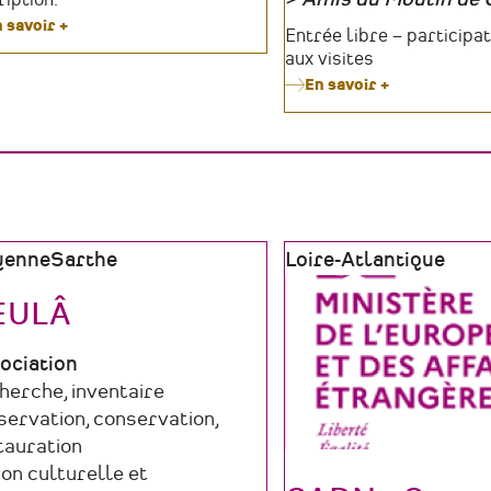
Organisateur
 savoir +
sur
Tarifs
Entrée libre – participat
Conférence
aux visites
-
En savoir +
sur
Où
Le
en
Moulin
est
de
le
Gô
monde
célèbre
associatif
le
?
patrimoine
vivant
e
yenne
Sarthe
Zone
Loire-Atlantique
tout
graphique
géographique
l'été
EULÂ
e
ociation
maine
herche, inventaire
ucture
ctivité
servation, conservation,
tauration
ion culturelle et