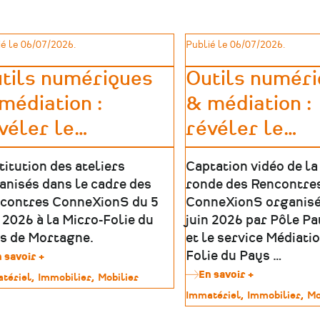
de
France
à
é le 06/07/2026.
Publié le 06/07/2026.
la
langue
tils numériques
Outils numér
de
leur
médiation :
& médiation :
territoire
!
véler le
…
révéler le
…
titution des ateliers
Captation vidéo de la
anisés dans le cadre des
ronde des Rencontre
contres ConneXionS du 5
ConneXionS organisé
n 2026 à la Micro-Folie du
juin 2026 par Pôle P
s de Mortagne.
et le service Médiati
Folie du Pays …
 savoir +
sur
Outils
En savoir +
sur
tériel
Immobilier
Mobilier
numériques
Outils
Type
Immatériel
Immobilier
Mo
&
numériques
imoine
de
médiation
&