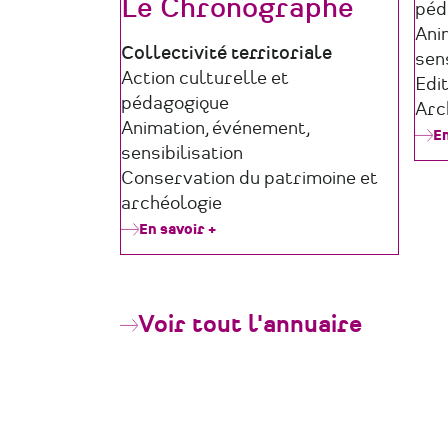
Le Chronographe
péd
Ani
Type
Collectivité territoriale
sens
de
Domaine
Action culturelle et
Edi
structure
d'activité
pédagogique
Arc
Animation, événement,
En
sensibilisation
Conservation du patrimoine et
archéologie
En savoir +
sur
Le
Chronographe
Voir tout l'annuaire