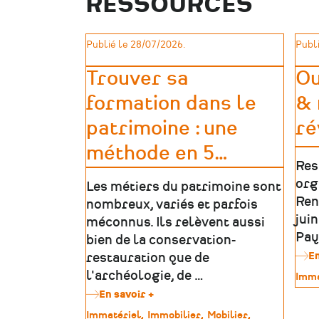
RESSOURCES
recherche
les
médailles
Publié le 28/07/2026.
Publi
des
déportés
Trouver sa
Ou
politiques
de
formation dans le
& 
la
Mayenne
patrimoine : une
ré
méthode en 5
…
Res
org
Les métiers du patrimoine sont
Ren
nombreux, variés et parfois
jui
méconnus. Ils relèvent aussi
Pay
bien de la conservation-
En
restauration que de
l'archéologie, de …
Type
Imma
de
En savoir +
sur
patr
Trouver
Type
Immatériel
Immobilier
Mobilier