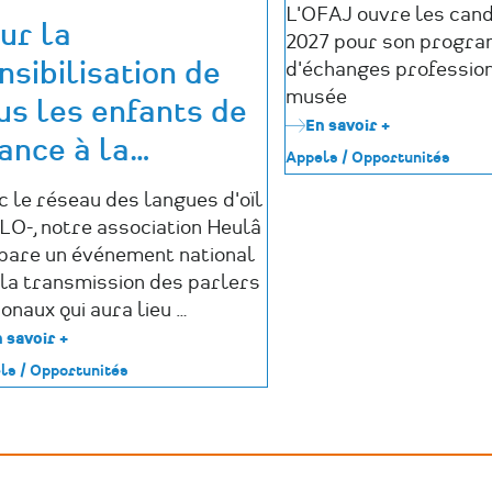
L'OFAJ ouvre les can
ur la
2027 pour son progr
nsibilisation de
d'échanges professio
musée
us les enfants de
En savoir +
sur
ance à la
…
Appel
Appels / Opportunités
à
candidature
c le réseau des langues d'oïl
OFAJ
LO-, notre association Heulâ
2027
:
pare un événement national
2
 la transmission des parlers
mois
onaux qui aura lieu …
dans
un
 savoir +
sur
musée
Pour
ls / Opportunités
allemand
la
sensibilisation
de
tous
les
enfants