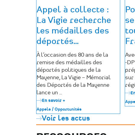
Appel à collecte :
Po
La Vigie recherche
se
les médailles des
to
déportés
…
Fr
À l’occasion des 80 ans de la
Ave
remise des médailles des
-DP
déportés politiques de la
pré
Mayenne, La Vigie – Mémorial
sur
des Déportés de la Mayenne
régi
lance un …
En
En savoir +
sur
Appe
Appel
Appels / Opportunités
à
Voir les actus
collecte
:
La
Vigie