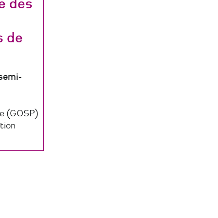
e des
s de
semi-
ne (GOSP)
tion
es