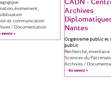
CADN - Centr
agogique
mation, événement,
Archives
ibilisation
Diplomatique
tion et communication
Nantes
hives / Documentation
 savoir +
sur
HEULÂ
Type
Organisme public et 
de
public
structure
Domaine
Recherche, inventaire
d'activité
Sciences du Patrimoi
Archives / Documenta
En savoir +
sur
CADN
-
Centre
des
Archives
Diplomatiqu
de
Nantes