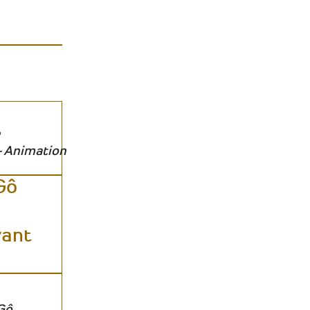
- Animation
Gô
vant
Gô