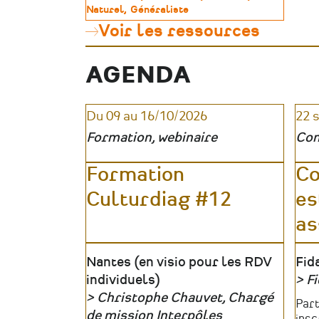
sa
de
Naturel
Généraliste
formation
patrimoine
Voir les ressources
dans
le
patrimoine
AGENDA
:
une
méthode
en
Du 09 au 16/10/2026
22 
5
Formation, webinaire
Con
étapes
Formation
Co
Culturdiag #12
es
as
Lieu
Nantes (en visio pour les RDV
Lie
Fid
individuels)
Fi
Christophe Chauvet, Chargé
Org
Tari
Part
Organisateur
de mission Interpôles
insc