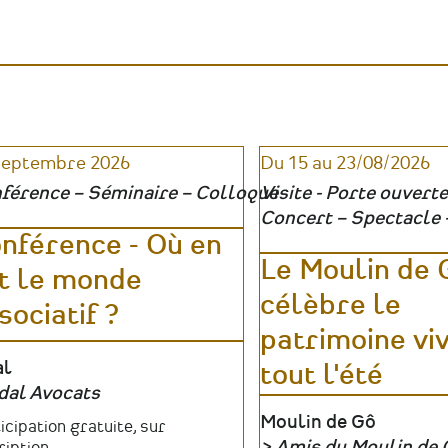
patrimoine
:
médiation
révéler
:
le
révéler
patrimoine
le
absent,
patrimoine
invisible
absent,
ou
invisible
inaccessible
ou
|
septembre 2026
Du 15 au 23/08/2026
inaccessible
Ateliers
|
férence – Séminaire – Colloque
Visite - Porte ouverte
Table
Concert – Spectacle 
ronde
nférence - Où en
Le Moulin de 
t le monde
célèbre le
sociatif ?
patrimoine vi
u
al
tout l'été
dal Avocats
anisateur
Lieu
Moulin de Gô
fs
icipation gratuite, sur
Amis du Moulin de 
ription.