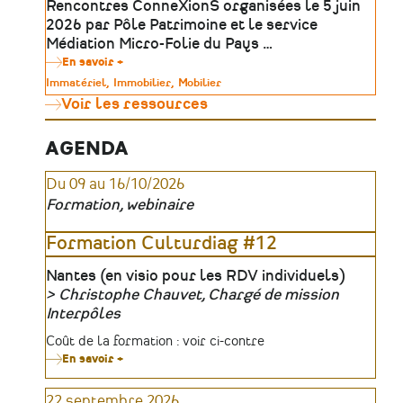
Rencontres ConneXionS organisées le 5 juin
Ateliers
2026 par Pôle Patrimoine et le service
Médiation Micro-Folie du Pays …
En savoir +
sur
Outils
Type
Immatériel
Immobilier
Mobilier
numériques
de
Voir les ressources
&
patrimoine
médiation
:
révéler
AGENDA
le
patrimoine
Du 09 au 16/10/2026
absent,
invisible
Formation, webinaire
ou
inaccessible
|
Formation Culturdiag #12
Table
ronde
Lieu
Nantes (en visio pour les RDV individuels)
Christophe Chauvet, Chargé de mission
Organisateur
Interpôles
Tarifs
Coût de la formation : voir ci-contre
En savoir +
sur
Formation
Culturdiag
22 septembre 2026
#12