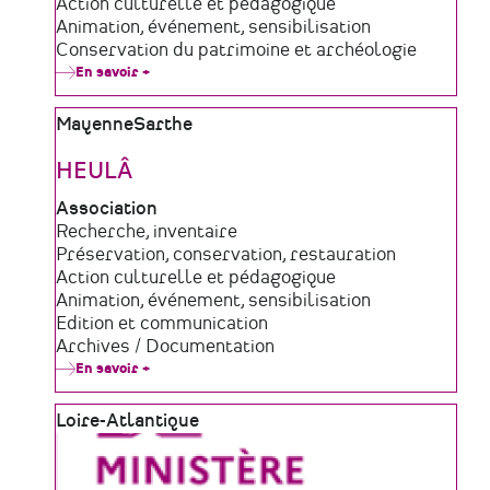
de
Domaine
Action culturelle et pédagogique
structure
d'activité
Animation, événement, sensibilisation
Conservation du patrimoine et archéologie
En savoir +
sur
Le
Chronographe
Zone
Mayenne
Sarthe
géographique
HEULÂ
Type
Association
de
Domaine
Recherche, inventaire
structure
d'activité
Préservation, conservation, restauration
Action culturelle et pédagogique
Animation, événement, sensibilisation
Edition et communication
Archives / Documentation
En savoir +
sur
HEULÂ
Zone
Loire-Atlantique
géographique