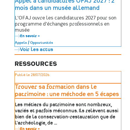
Appel à candidatures OFAJ 2027 : 2
enfants
mois dans un musée allemand
de
France
à
L'OFAJ ouvre les candidatures 2027 pour son
la
programme d'échanges professionnels en
langue
de
musée
leur
En savoir +
sur
territoire
Appel
!
Appels / Opportunités
à
Voir les actus
candidatures
OFAJ
2027
:
RESSOURCES
2
mois
Publié le 28/07/2026.
dans
un
musée
Trouver sa formation dans le
allemand
patrimoine : une méthode en 5 étapes
Les métiers du patrimoine sont nombreux,
variés et parfois méconnus. Ils relèvent aussi
bien de la conservation-restauration que de
l'archéologie, de …
En savoir +
sur