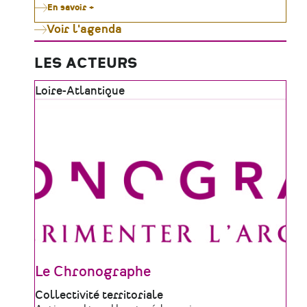
En savoir +
sur
Le
Voir l'agenda
Moulin
de
Gô
célèbre
LES ACTEURS
le
patrimoine
Zone
Loire-Atlantique
vivant
tout
géographique
l'été
Le Chronographe
Type
Collectivité territoriale