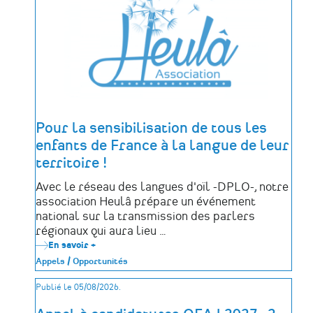
des
déportés
politiques
de
la
Mayenne
Pour la sensibilisation de tous les
enfants de France à la langue de leur
territoire !
Avec le réseau des langues d'oïl -DPLO-, notre
association Heulâ prépare un événement
national sur la transmission des parlers
régionaux qui aura lieu …
En savoir +
sur
Pour
Appels / Opportunités
la
sensibilisation
Publié le 05/08/2026.
de
tous
les