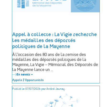
Appel à collecte : La Vigie recherche
les médailles des déportés
politiques de la Mayenne
À l’occasion des 80 ans de la remise des
médailles des déportés politiques de la
Mayenne, La Vigie – Mémorial des Déportés de
la Mayenne lance un …
En savoir +
sur
Appel
Appels / Opportunités
à
collecte
Publié le 07/07/2026 par André Jaunay.
:
La
Vigie
recherche
les
médailles