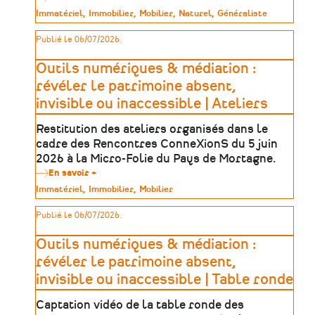
Trouver
Type
Immatériel
Immobilier
Mobilier
Naturel
Généraliste
sa
de
formation
patrimoine
Publié le 06/07/2026.
dans
le
patrimoine
Outils numériques & médiation :
:
une
révéler le patrimoine absent,
méthode
invisible ou inaccessible | Ateliers
en
5
étapes
Restitution des ateliers organisés dans le
cadre des Rencontres ConneXionS du 5 juin
2026 à la Micro-Folie du Pays de Mortagne.
En savoir +
sur
Outils
Type
Immatériel
Immobilier
Mobilier
numériques
de
&
patrimoine
Publié le 06/07/2026.
médiation
:
révéler
Outils numériques & médiation :
le
patrimoine
révéler le patrimoine absent,
absent,
invisible ou inaccessible | Table ronde
invisible
ou
inaccessible
Captation vidéo de la table ronde des
|