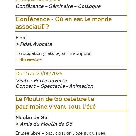
Conférence – Séminaire – Colloque
Conférence - Où en est le monde
associatif ?
Lieu
Fidal
Fidal Avocats
Organisateur
Tarifs
Participation gratuite, sur inscription.
En savoir +
sur
Conférence
-
Du 15 au 23/08/2026
Où
en
Visite - Porte ouverte
est
Concert – Spectacle - Animation
le
monde
associatif
Le Moulin de Gô célèbre le
?
patrimoine vivant tout l'été
Lieu
Moulin de Gô
Amis du Moulin de Gô
Organisateur
Tarifs
Entrée libre – participation libre aux visites