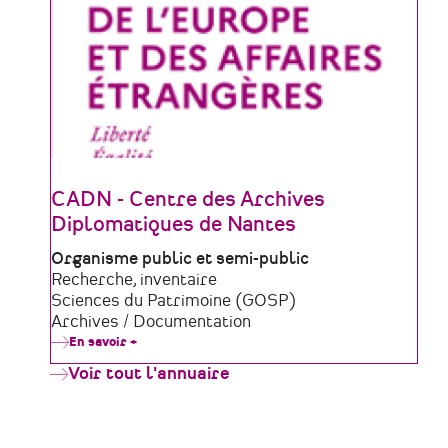
CADN - Centre des Archives
Diplomatiques de Nantes
Type
Organisme public et semi-public
de
Domaine
Recherche, inventaire
structure
d'activité
Sciences du Patrimoine (GOSP)
Archives / Documentation
En savoir +
sur
CADN
Voir tout l'annuaire
-
Centre
des
Archives
Diplomatiques
de