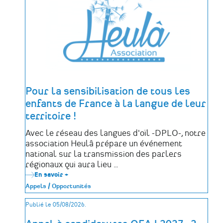
des
déportés
politiques
de
la
Mayenne
Pour la sensibilisation de tous les
enfants de France à la langue de leur
territoire !
Avec le réseau des langues d'oïl -DPLO-, notre
association Heulâ prépare un événement
national sur la transmission des parlers
régionaux qui aura lieu …
En savoir +
sur
Pour
Appels / Opportunités
la
sensibilisation
Publié le 05/08/2026.
de
tous
les