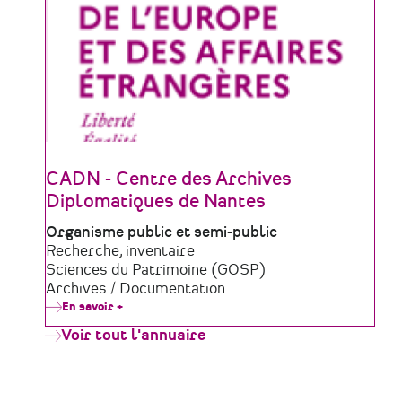
CADN - Centre des Archives
Diplomatiques de Nantes
Type
Organisme public et semi-public
de
Domaine
Recherche, inventaire
structure
d'activité
Sciences du Patrimoine (GOSP)
Archives / Documentation
En savoir +
sur
CADN
Voir tout l'annuaire
-
Centre
des
Archives
Diplomatiques
de