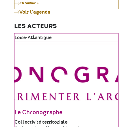
En savoir +
sur
Le
Voir l'agenda
Moulin
de
Gô
célèbre
LES ACTEURS
le
patrimoine
Zone
Loire-Atlantique
vivant
tout
géographique
l'été
Le Chronographe
Type
Collectivité territoriale