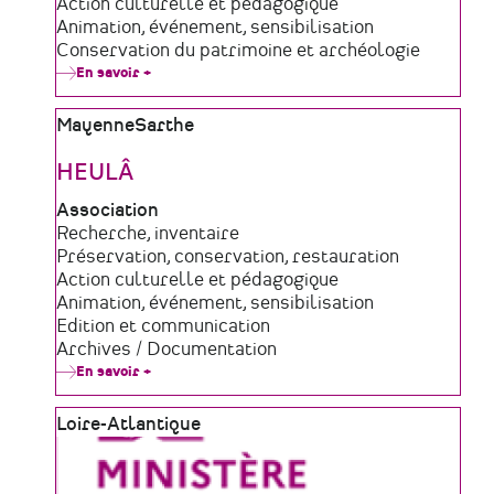
de
Domaine
Action culturelle et pédagogique
structure
d'activité
Animation, événement, sensibilisation
Conservation du patrimoine et archéologie
En savoir +
sur
Le
Chronographe
Zone
Mayenne
Sarthe
géographique
HEULÂ
Type
Association
de
Domaine
Recherche, inventaire
structure
d'activité
Préservation, conservation, restauration
Action culturelle et pédagogique
Animation, événement, sensibilisation
Edition et communication
Archives / Documentation
En savoir +
sur
HEULÂ
Zone
Loire-Atlantique
géographique