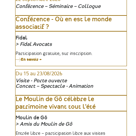
Conférence – Séminaire – Colloque
Conférence - Où en est le monde
associatif ?
Lieu
Fidal
Fidal Avocats
Organisateur
Tarifs
Participation gratuite, sur inscription.
En savoir +
sur
Conférence
-
Du 15 au 23/08/2026
Où
en
Visite - Porte ouverte
est
Concert – Spectacle - Animation
le
monde
associatif
Le Moulin de Gô célèbre le
?
patrimoine vivant tout l'été
Lieu
Moulin de Gô
Amis du Moulin de Gô
Organisateur
Tarifs
Entrée libre – participation libre aux visites