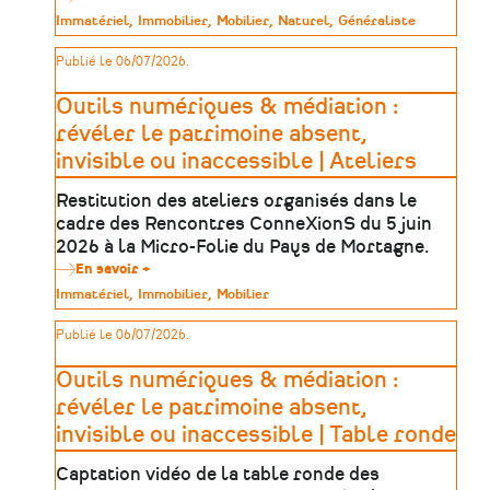
Trouver
Type
Immatériel
Immobilier
Mobilier
Naturel
Généraliste
sa
de
formation
patrimoine
Publié le 06/07/2026.
dans
le
patrimoine
Outils numériques & médiation :
:
une
révéler le patrimoine absent,
méthode
invisible ou inaccessible | Ateliers
en
5
étapes
Restitution des ateliers organisés dans le
cadre des Rencontres ConneXionS du 5 juin
2026 à la Micro-Folie du Pays de Mortagne.
En savoir +
sur
Outils
Type
Immatériel
Immobilier
Mobilier
numériques
de
&
patrimoine
Publié le 06/07/2026.
médiation
:
révéler
Outils numériques & médiation :
le
patrimoine
révéler le patrimoine absent,
absent,
invisible ou inaccessible | Table ronde
invisible
ou
inaccessible
Captation vidéo de la table ronde des
|