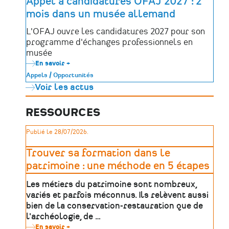
Appel à candidatures OFAJ 2027 : 2
enfants
mois dans un musée allemand
de
France
à
L'OFAJ ouvre les candidatures 2027 pour son
la
programme d'échanges professionnels en
langue
de
musée
leur
En savoir +
sur
territoire
Appel
!
Appels / Opportunités
à
Voir les actus
candidatures
OFAJ
2027
:
RESSOURCES
2
mois
Publié le 28/07/2026.
dans
un
musée
Trouver sa formation dans le
allemand
patrimoine : une méthode en 5 étapes
Les métiers du patrimoine sont nombreux,
variés et parfois méconnus. Ils relèvent aussi
bien de la conservation-restauration que de
l'archéologie, de …
En savoir +
sur