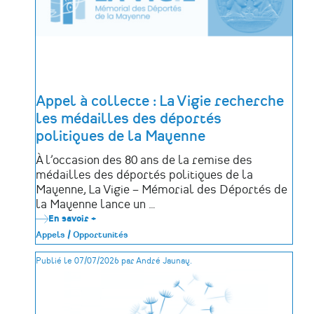
Appel à collecte : La Vigie recherche
les médailles des déportés
politiques de la Mayenne
À l’occasion des 80 ans de la remise des
médailles des déportés politiques de la
Mayenne, La Vigie – Mémorial des Déportés de
la Mayenne lance un …
En savoir +
sur
Appel
Appels / Opportunités
à
collecte
Publié le 07/07/2026 par André Jaunay.
:
La
Vigie
recherche
les
médailles