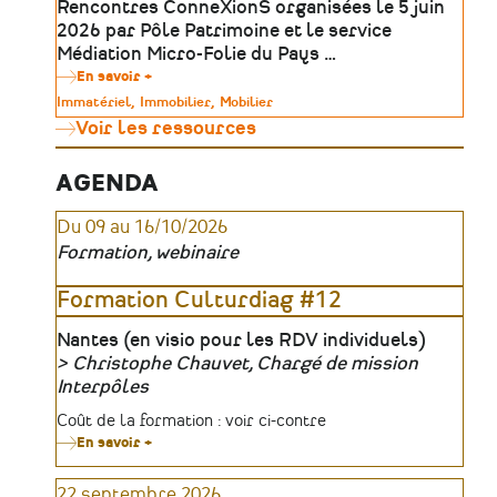
Rencontres ConneXionS organisées le 5 juin
Ateliers
2026 par Pôle Patrimoine et le service
Médiation Micro-Folie du Pays …
En savoir +
sur
Outils
Type
Immatériel
Immobilier
Mobilier
numériques
de
Voir les ressources
&
patrimoine
médiation
:
révéler
AGENDA
le
patrimoine
Du 09 au 16/10/2026
absent,
invisible
Formation, webinaire
ou
inaccessible
|
Formation Culturdiag #12
Table
ronde
Lieu
Nantes (en visio pour les RDV individuels)
Christophe Chauvet, Chargé de mission
Organisateur
Interpôles
Tarifs
Coût de la formation : voir ci-contre
En savoir +
sur
Formation
Culturdiag
22 septembre 2026
#12