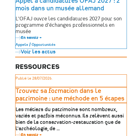
Appel à candidatures OFAJ 2027 : 2
enfants
mois dans un musée allemand
de
France
à
L'OFAJ ouvre les candidatures 2027 pour son
la
programme d'échanges professionnels en
langue
de
musée
leur
En savoir +
sur
territoire
Appel
!
Appels / Opportunités
à
Voir les actus
candidatures
OFAJ
2027
:
RESSOURCES
2
mois
Publié le 28/07/2026.
dans
un
musée
Trouver sa formation dans le
allemand
patrimoine : une méthode en 5 étapes
Les métiers du patrimoine sont nombreux,
variés et parfois méconnus. Ils relèvent aussi
bien de la conservation-restauration que de
l'archéologie, de …
En savoir +
sur