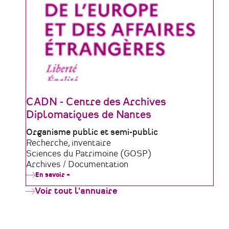
CADN - Centre des Archives
Diplomatiques de Nantes
Type
Organisme public et semi-public
de
Domaine
Recherche, inventaire
structure
d'activité
Sciences du Patrimoine (GOSP)
Archives / Documentation
En savoir +
sur
CADN
Voir tout l'annuaire
-
Centre
des
Archives
Diplomatiques
de