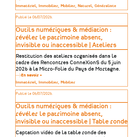
Trouver
Type
Immatériel
Immobilier
Mobilier
Naturel
Généraliste
sa
de
formation
patrimoine
Publié le 06/07/2026.
dans
le
patrimoine
Outils numériques & médiation :
:
une
révéler le patrimoine absent,
méthode
invisible ou inaccessible | Ateliers
en
5
étapes
Restitution des ateliers organisés dans le
cadre des Rencontres ConneXionS du 5 juin
2026 à la Micro-Folie du Pays de Mortagne.
En savoir +
sur
Outils
Type
Immatériel
Immobilier
Mobilier
numériques
de
&
patrimoine
Publié le 06/07/2026.
médiation
:
révéler
Outils numériques & médiation :
le
patrimoine
révéler le patrimoine absent,
absent,
invisible ou inaccessible | Table ronde
invisible
ou
inaccessible
Captation vidéo de la table ronde des
|