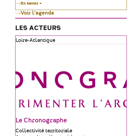
En savoir +
sur
Le
Voir l'agenda
Moulin
de
Gô
célèbre
LES ACTEURS
le
patrimoine
Zone
Loire-Atlantique
vivant
tout
géographique
l'été
Le Chronographe
Type
Collectivité territoriale