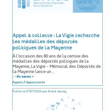
Appel à collecte : La Vigie recherche
les médailles des déportés
politiques de la Mayenne
À l’occasion des 80 ans de la remise des
médailles des déportés politiques de la
Mayenne, La Vigie – Mémorial des Déportés de
la Mayenne lance un …
En savoir +
sur
Appel
Appels / Opportunités
à
collecte
Publié le 07/07/2026 par André Jaunay.
:
La
Vigie
recherche
les
médailles