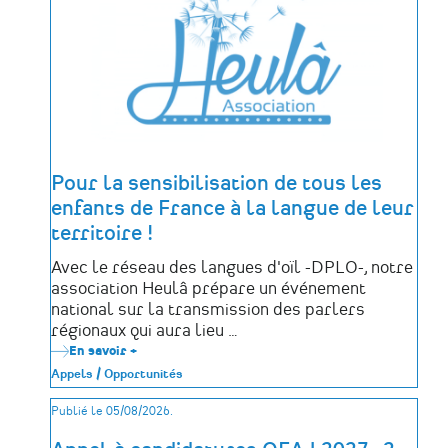
des
déportés
politiques
de
la
Mayenne
Pour la sensibilisation de tous les
enfants de France à la langue de leur
territoire !
Avec le réseau des langues d'oïl -DPLO-, notre
association Heulâ prépare un événement
national sur la transmission des parlers
régionaux qui aura lieu …
En savoir +
sur
Pour
Appels / Opportunités
la
sensibilisation
Publié le 05/08/2026.
de
tous
les