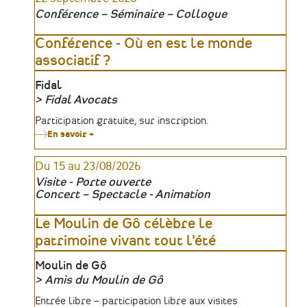
Conférence – Séminaire – Colloque
Conférence - Où en est le monde
associatif ?
Lieu
Fidal
Fidal Avocats
Organisateur
Tarifs
Participation gratuite, sur inscription.
En savoir +
sur
Conférence
-
Du 15 au 23/08/2026
Où
en
Visite - Porte ouverte
est
Concert – Spectacle - Animation
le
monde
associatif
Le Moulin de Gô célèbre le
?
patrimoine vivant tout l'été
Lieu
Moulin de Gô
Amis du Moulin de Gô
Organisateur
Tarifs
Entrée libre – participation libre aux visites