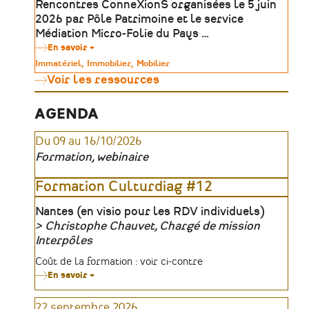
Rencontres ConneXionS organisées le 5 juin
Ateliers
2026 par Pôle Patrimoine et le service
Médiation Micro-Folie du Pays …
En savoir +
sur
Outils
Type
Immatériel
Immobilier
Mobilier
numériques
de
Voir les ressources
&
patrimoine
médiation
:
révéler
AGENDA
le
patrimoine
Du 09 au 16/10/2026
absent,
invisible
Formation, webinaire
ou
inaccessible
|
Formation Culturdiag #12
Table
ronde
Lieu
Nantes (en visio pour les RDV individuels)
Christophe Chauvet, Chargé de mission
Organisateur
Interpôles
Tarifs
Coût de la formation : voir ci-contre
En savoir +
sur
Formation
Culturdiag
22 septembre 2026
#12