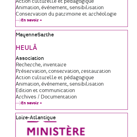
de
Domaine
Action culturelle et pédagogique
structure
d'activité
Animation, événement, sensibilisation
Conservation du patrimoine et archéologie
En savoir +
sur
Le
Chronographe
Zone
Mayenne
Sarthe
géographique
HEULÂ
Type
Association
de
Domaine
Recherche, inventaire
structure
d'activité
Préservation, conservation, restauration
Action culturelle et pédagogique
Animation, événement, sensibilisation
Edition et communication
Archives / Documentation
En savoir +
sur
HEULÂ
Zone
Loire-Atlantique
géographique